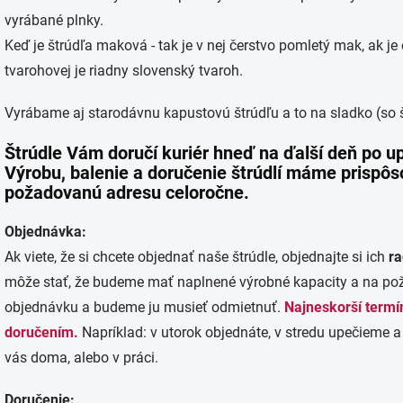
vyrábané plnky.
Keď je štrúdľa maková - tak je v nej čerstvo pomletý mak, ak je o
tvarohovej je riadny slovenský tvaroh.
Vyrábame aj starodávnu kapustovú štrúdľu a to na sladko (so š
Štrúdle Vám doručí kuriér hneď na ďalší deň po u
Výrobu, balenie a doručenie štrúdlí máme prispôs
požadovanú adresu celoročne.
Objednávka:
Ak viete, že si chcete objednať naše štrúdle, objednajte si ich
ra
môže stať, že budeme mať naplnené výrobné kapacity a na po
objednávku a budeme ju musieť odmietnuť.
Najneskorší termí
doručením.
Napríklad: v utorok objednáte, v stredu upečieme 
vás doma, alebo v práci.
Doručenie: