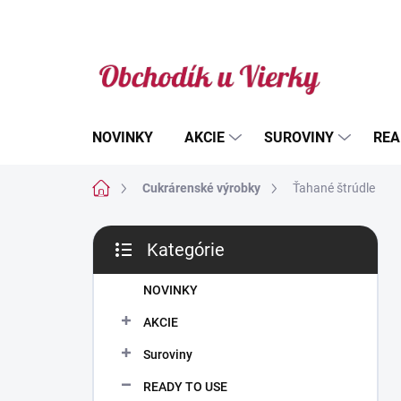
Prejsť
na
obsah
NOVINKY
AKCIE
SUROVINY
REA
Domov
Cukrárenské výrobky
Ťahané štrúdle
B
Kategórie
o
Preskočiť
č
kategórie
n
NOVINKY
ý
AKCIE
p
a
Suroviny
n
READY TO USE
e