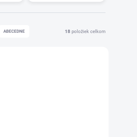
18
položiek celkom
ABECEDNE
PLATBA PREDOM (NIE
141.5
142.5
NA DOBIERKU)
1-2 PRACOVNÉ DNI NA
 DNI NA
OBJEDNÁVKU
DNÁVKU
Domáca ťahaná štrúdľa
trúdľa
MAKOVÁ SO SLIVKAMI