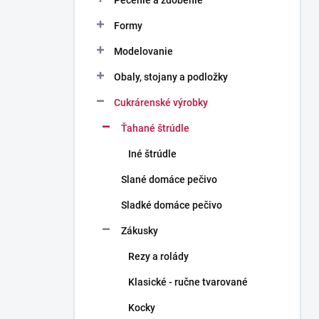
Pečenie a zdobenie
Formy
Modelovanie
Obaly, stojany a podložky
Cukrárenské výrobky
Ťahané štrúdle
Iné štrúdle
Slané domáce pečivo
Sladké domáce pečivo
Zákusky
Rezy a rolády
Klasické - ručne tvarované
Kocky