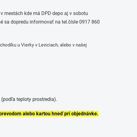
 v mestách kde má DPD depo aj v sobotu
né sa dopredu informovať na tel.čísle 0917 860
chodíku u Vierky v Leviciach, alebo v našej
(podľa teploty prostredia).
 prevodom alebo kartou hneď pri objednávke.