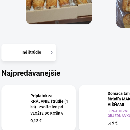
Iné štrúdle
Najpredávanejšie
Domáca ťah
Príplatok za
štrúdľa MA
KRÁJANIE štrúdle (1
VIŠŇAMI
ks) - zvoľte len pri
3 PRACOVNÉ
osobnom odbere
VLOŽTE DO KOŠÍKA
OBJEDNÁVK
0,12 €
9 €
od