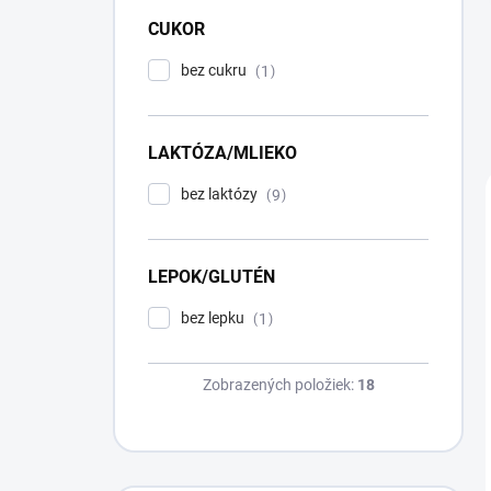
CUKOR
bez cukru
1
LAKTÓZA/MLIEKO
bez laktózy
9
LEPOK/GLUTÉN
bez lepku
1
Zobrazených položiek:
18