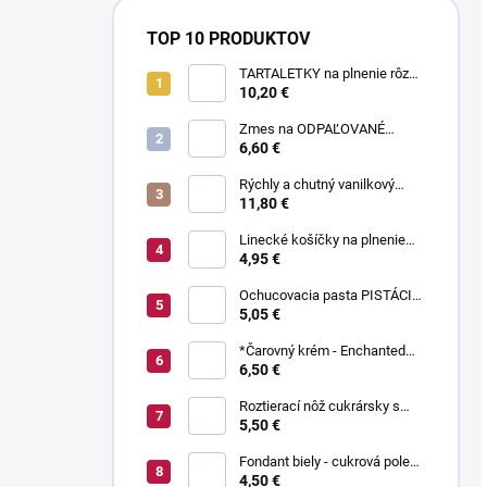
TOP 10 PRODUKTOV
TARTALETKY na plnenie rôzne
druhy 34 ks
10,20 €
Zmes na ODPAĽOVANÉ
CESTO bez odpaľovania 500 g
6,60 €
Rýchly a chutný vanilkový
puding bez varenia 1 kg
11,80 €
Linecké košíčky na plnenie
300 g
4,95 €
Ochucovacia pasta PISTÁCIA
70 g
5,05 €
*Čarovný krém - Enchanted
Cream ® 450 g
6,50 €
Roztierací nôž cukrársky s
ohnutou čepeľou 37 cm
5,50 €
Fondant biely - cukrová poleva
800 g
4,50 €