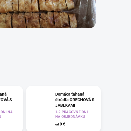
aná
Domáca ťahaná
KOVÁ S
štrúdľa ORECHOVÁ S
JABLKAMI
 DNI NA
1-2 PRACOVNÉ DNI
U
NA OBJEDNÁVKU
9 €
od