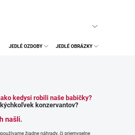
PRÁZDNY KOŠÍK
NÁKUPNÝ
KOŠÍK
JEDLÉ OZDOBY
JEDLÉ OBRÁZKY
NEJEDLÉ OZ
, ako kedysi robili naše babičky?
akýchkoľvek konzervantov?
h našli.
nepoužívame žiadne náhrady, či priemyselne