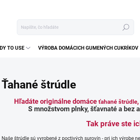
Hľadať
DY TO USE
VÝROBA DOMÁCICH GUMENÝCH CUKRÍKOV
Ťahané štrúdle
Hľadáte originálne domáce
ťahané štrúdle
S množstvom plnky, šťavnaté a bez 
Tak práve ste ic
Naše štrúdle sú vyrobené z poctivých surovín - pri ich výrobe 