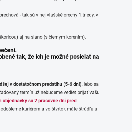
rechová - tak sú v nej vlašské orechy 1.triedy, v
koricou) aj na slano (s čiernym korením).
pečení.
obené tak, že ich je možné posielať na
dšej v dostatočnom predstihu (5-6 dní)
, lebo sa
žadovaný termín už nebudeme vedieť prijať vašu
n objednávky sú 2 pracovné dni pred
a odošleme kuriérom a vo štvrtok máte štrúdľu u