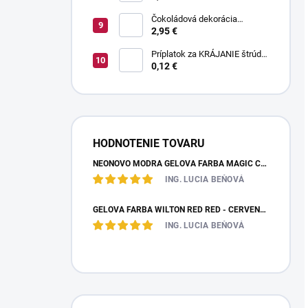
Čokoládová dekorácia
pruhované paličky TWISTER
2,95 €
20 g
Príplatok za KRÁJANIE štrúdle
(1 ks) - zvoľte len pri osobnom
0,12 €
odbere
HODNOTENIE TOVARU
NEÓNOVO MODRÁ GELOVÁ FARBA MAGIC COLOURS – JEDLÁ FARBA 32G
ING. LUCIA BEŇOVÁ
GÉLOVÁ FARBA WILTON RED RED - ČERVENÁ 28,35 G
ING. LUCIA BEŇOVÁ