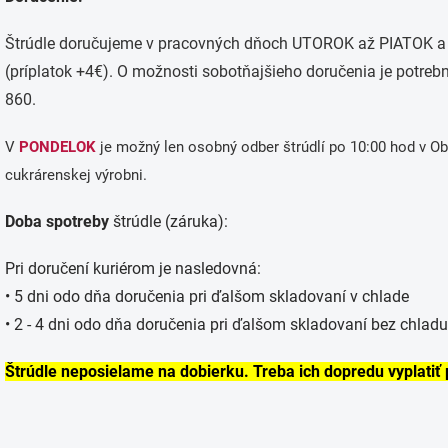
Štrúdle doručujeme v pracovných dňoch UTOROK až PIATOK a
(príplatok +4€). O možnosti sobotňajšieho doručenia je potreb
860.
V
PONDELOK
je možný len osobný odber štrúdlí po 10:00 hod v Ob
cukrárenskej výrobni.
Doba spotreby
štrúdle (záruka):
Pri doručení kuriérom je nasledovná:
• 5 dni odo dňa doručenia p
ri ďalšom skladovaní
v chlade
• 2 - 4 dni odo dňa doručenia pri ďalšom skladovaní bez chladu 
Štrúdle neposielame na dobierku. Treba ich dopredu vyplatiť