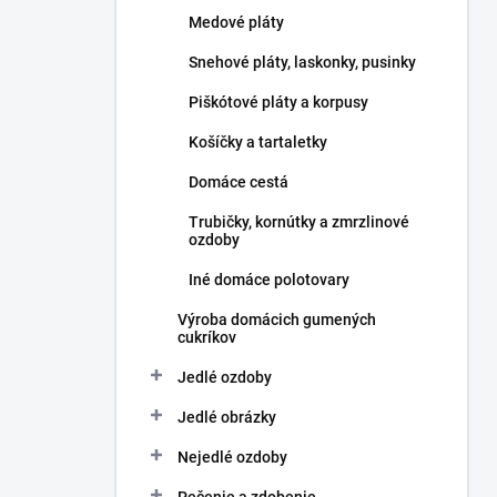
l
Medové pláty
Snehové pláty, laskonky, pusinky
Piškótové pláty a korpusy
Košíčky a tartaletky
Domáce cestá
Trubičky, kornútky a zmrzlinové
ozdoby
Iné domáce polotovary
Výroba domácich gumených
cukríkov
Jedlé ozdoby
Jedlé obrázky
Nejedlé ozdoby