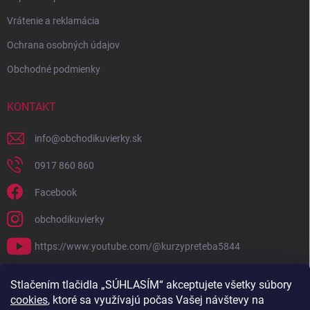
Vrátenie a reklamácia
Ochrana osobných údajov
Obchodné podmienky
KONTAKT
info
@
obchodikuvierky.sk
0917 860 860
Facebook
obchodikuvierky
https://www.youtube.com/@kurzypreteba5844
PRIJÍMAME ONLINE PLATBY
Stlačením tlačidla „SÚHLASÍM“ akceptujete všetky súbory
cookies
, ktoré sa využívajú počas Vašej návštevy na