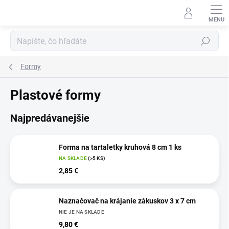
Prejsť
na
obsah
Hľadať
Formy
Plastové formy
Najpredávanejšie
Forma na tartaletky kruhová 8 cm 1 ks
NA SKLADE
(>5 KS)
2,85 €
Naznačovač na krájanie zákuskov 3 x 7 cm
NIE JE NA SKLADE
9,80 €