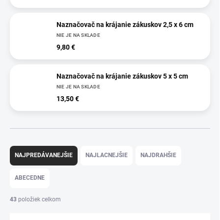
Naznačovač na krájanie zákuskov 2,5 x 6 cm
NIE JE NA SKLADE
9,80 €
Naznačovač na krájanie zákuskov 5 x 5 cm
NIE JE NA SKLADE
13,50 €
R
a
NAJPREDÁVANEJŠIE
NAJLACNEJŠIE
NAJDRAHŠIE
d
e
ABECEDNE
n
i
43
položiek celkom
e
p