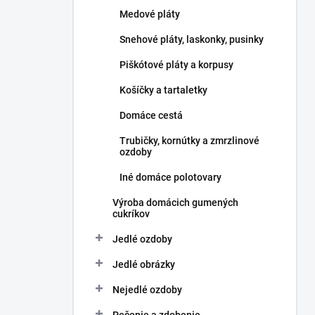
l
Medové pláty
Snehové pláty, laskonky, pusinky
Piškótové pláty a korpusy
Košíčky a tartaletky
Domáce cestá
Trubičky, kornútky a zmrzlinové
ozdoby
Iné domáce polotovary
Výroba domácich gumených
cukríkov
Jedlé ozdoby
Jedlé obrázky
Nejedlé ozdoby