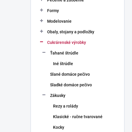
Pečenie a zdobenie
Formy
Modelovanie
Obaly, stojany a podložky
Cukrárenské výrobky
Ťahané štrúdle
Iné štrúdle
Slané domáce pečivo
Sladké domáce pečivo
Zákusky
Rezy a rolády
Klasické - ručne tvarované
Kocky