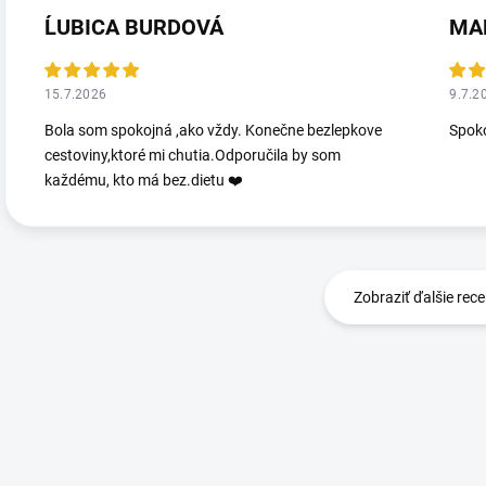
ĹUBICA BURDOVÁ
MA
15.7.2026
9.7.2
Bola som spokojná ,ako vždy. Konečne bezlepkove
Spoko
cestoviny,ktoré mi chutia.Odporučila by som
každému, kto má bez.dietu ❤️
Zobraziť ďalšie rece