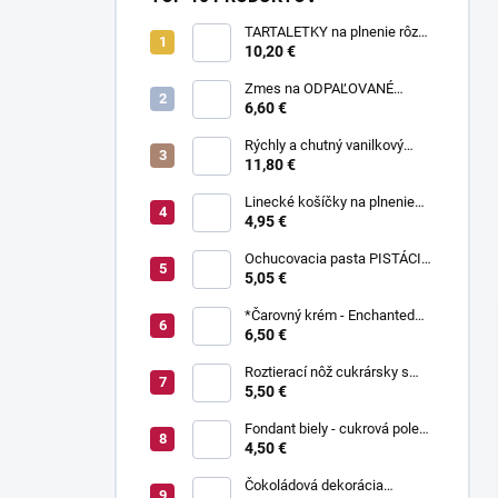
TARTALETKY na plnenie rôzne
druhy 34 ks
10,20 €
Zmes na ODPAĽOVANÉ
CESTO bez odpaľovania 500 g
6,60 €
Rýchly a chutný vanilkový
puding bez varenia 1 kg
11,80 €
Linecké košíčky na plnenie
300 g
4,95 €
Ochucovacia pasta PISTÁCIA
70 g
5,05 €
*Čarovný krém - Enchanted
Cream ® 450 g
6,50 €
Roztierací nôž cukrársky s
ohnutou čepeľou 37 cm
5,50 €
Fondant biely - cukrová poleva
800 g
4,50 €
Čokoládová dekorácia