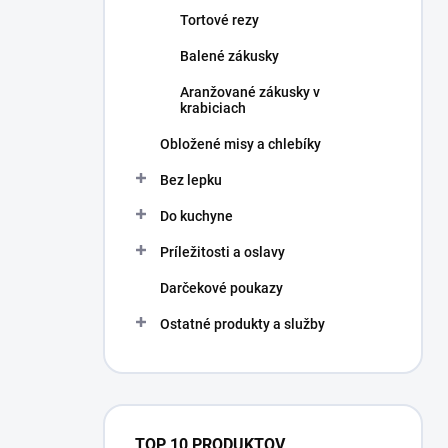
Tortové rezy
Balené zákusky
Aranžované zákusky v
krabiciach
Obložené misy a chlebíky
Bez lepku
Do kuchyne
Príležitosti a oslavy
Darčekové poukazy
Ostatné produkty a služby
TOP 10 PRODUKTOV