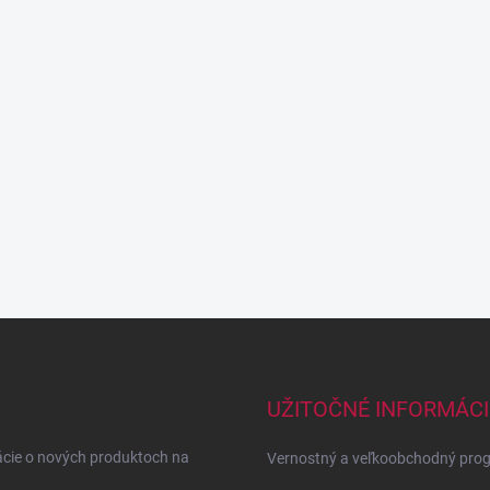
UŽITOČNÉ INFORMÁCI
ácie o nových produktoch na
Vernostný a veľkoobchodný pro