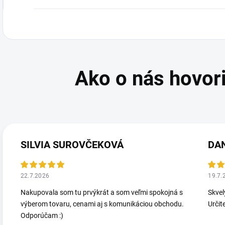
SILVIA SUROVČEKOVÁ
DA
22.7.2026
19.7.
Nakupovala som tu prvýkrát a som veľmi spokojná s
Skvel
výberom tovaru, cenami aj s komunikáciou obchodu.
Určit
Odporúčam :)