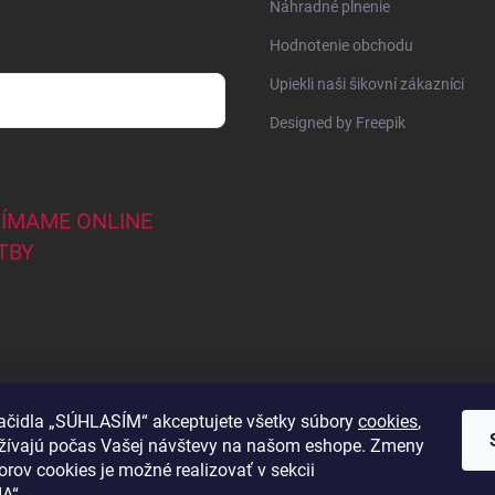
Náhradné plnenie
Hodnotenie obchodu
Upiekli naši šikovní zákazníci
Designed by Freepik
JÍMAME ONLINE
TBY
lačidla „SÚHLASÍM“ akceptujete všetky súbory
cookies
,
užívajú počas Vašej návštevy na našom eshope. Zmeny
44
orov cookies je možné realizovať v sekcii
A“.