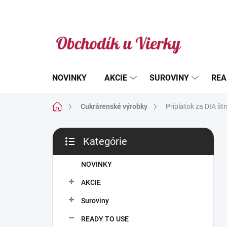
Prejsť
na
obsah
NOVINKY
AKCIE
SUROVINY
REA
Domov
Cukrárenské výrobky
Príplatok za DIA št
B
Kategórie
o
Preskočiť
č
kategórie
n
NOVINKY
ý
AKCIE
p
a
Suroviny
n
READY TO USE
e