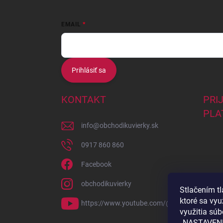
EMAIL
Prihlásiť sa
KONTAKT
PRI
PLA
info
@
obchodikuvierky.sk
0917 860 860
Facebook
obchodikuvierky
Stlačením t
ktoré sa vy
https://www.youtube.com/@kurzypreteba58
využitia súb
„NASTAVENI