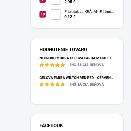
pruhované paličky TWISTER
2,95 €
20 g
Príplatok za KRÁJANIE štrúdle
(1 ks) - zvoľte len pri osobnom
0,12 €
odbere
HODNOTENIE TOVARU
NEÓNOVO MODRÁ GELOVÁ FARBA MAGIC COLOURS – JEDLÁ FARBA 32G
ING. LUCIA BEŇOVÁ
GÉLOVÁ FARBA WILTON RED RED - ČERVENÁ 28,35 G
ING. LUCIA BEŇOVÁ
FACEBOOK