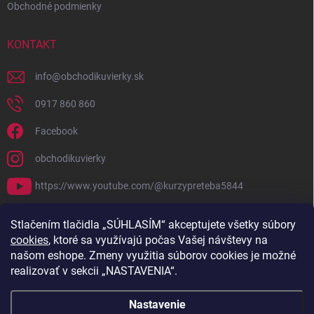
Obchodné podmienky
KONTAKT
info
@
obchodikuvierky.sk
0917 860 860
Facebook
obchodikuvierky
https://www.youtube.com/@kurzypreteba5844
PRIJÍMAME ONLINE PLATBY
Stlačením tlačidla „SÚHLASÍM“ akceptujete všetky súbory
cookies
, ktoré sa využívajú počas Vašej návštevy na
našom eshope. Zmeny využitia súborov cookies je možné
realizovať v sekcii „NASTAVENIA“.
Nastavenie