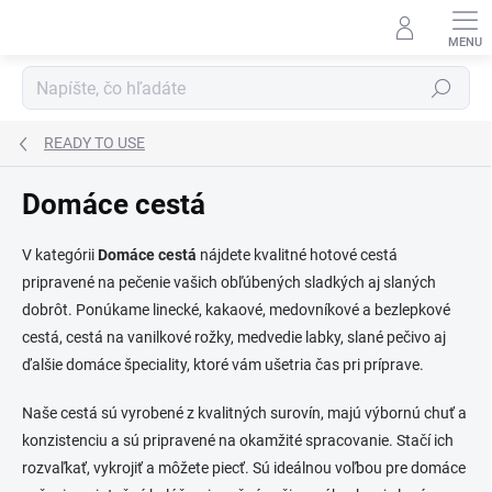
Prejsť
na
obsah
Hľadať
READY TO USE
Domáce cestá
V kategórii
Domáce cestá
nájdete kvalitné hotové cestá
pripravené na pečenie vašich obľúbených sladkých aj slaných
dobrôt. Ponúkame linecké, kakaové, medovníkové a bezlepkové
cestá, cestá na vanilkové rožky, medvedie labky, slané pečivo aj
ďalšie domáce špeciality, ktoré vám ušetria čas pri príprave.
Naše cestá sú vyrobené z kvalitných surovín, majú výbornú chuť a
konzistenciu a sú pripravené na okamžité spracovanie. Stačí ich
rozvaľkať, vykrojiť a môžete piecť. Sú ideálnou voľbou pre domáce