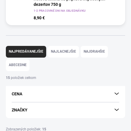
dezertov 750 g
1-2 PRACOVNÉ DNI NA OBJEDNÁVKU
8,90 €
R
a
NAJPREDÁVANEJŠIE
NAJLACNEJŠIE
NAJDRAHŠIE
d
e
ABECEDNE
n
i
15
položiek celkom
e
p
CENA
r
o
d
ZNAČKY
u
k
t
Zobrazených položiek:
15