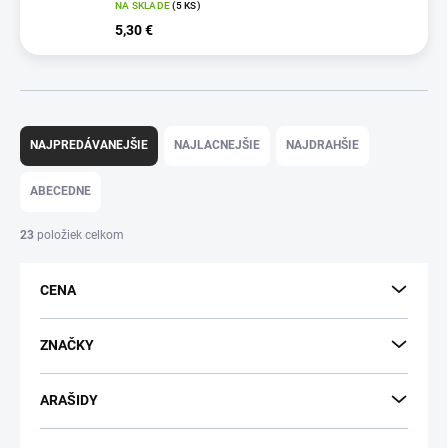
NA SKLADE
(5 KS)
5,30 €
R
a
NAJPREDÁVANEJŠIE
NAJLACNEJŠIE
NAJDRAHŠIE
d
e
ABECEDNE
n
i
23
položiek celkom
e
p
CENA
r
o
d
ZNAČKY
u
k
ARAŠIDY
t
o