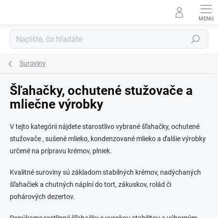
Prejsť
na
obsah
Hľadať
Suroviny
Šľahačky, ochutené stužovače a
mliečne výrobky
V tejto kategórii nájdete starostlivo vybrané šľahačky, ochutené
stužovače , sušené mlieko, kondenzované mlieko a ďalšie výrobky
určené na prípravu krémov, plniek.
Kvalitné suroviny sú základom stabilných krémov, nadýchaných
šľahačiek a chutných náplní do tort, zákuskov, rolád či
pohárových dezertov.