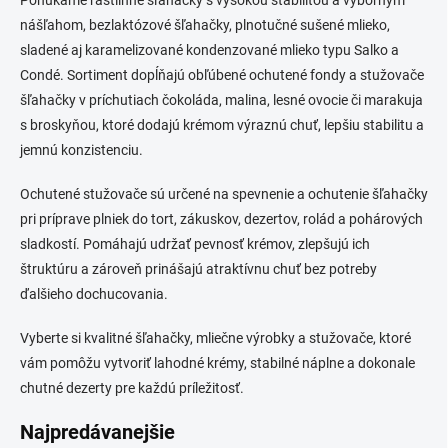
Ponúkame rastlinné šľahačky s vysokou stabilitou a výborným
nášľahom, bezlaktózové šľahačky, plnotučné sušené mlieko,
sladené aj karamelizované kondenzované mlieko typu Salko a
Condé. Sortiment dopĺňajú obľúbené ochutené fondy a stužovače
šľahačky v príchutiach čokoláda, malina, lesné ovocie či marakuja
s broskyňou, ktoré dodajú krémom výraznú chuť, lepšiu stabilitu a
jemnú konzistenciu.
Ochutené stužovače sú určené na spevnenie a ochutenie šľahačky
pri príprave plniek do tort, zákuskov, dezertov, rolád a pohárových
sladkostí. Pomáhajú udržať pevnosť krémov, zlepšujú ich
štruktúru a zároveň prinášajú atraktívnu chuť bez potreby
ďalšieho dochucovania.
Vyberte si kvalitné šľahačky, mliečne výrobky a stužovače, ktoré
vám pomôžu vytvoriť lahodné krémy, stabilné náplne a dokonale
chutné dezerty pre každú príležitosť.
Najpredávanejšie