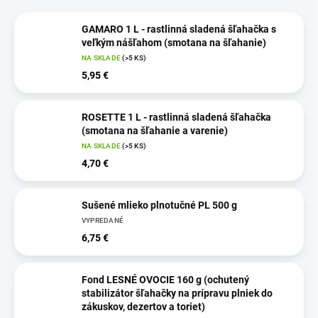
GAMARO 1 L - rastlinná sladená šľahačka s
veľkým nášľahom (smotana na šľahanie)
NA SKLADE
(>5 KS)
5,95 €
ROSETTE 1 L - rastlinná sladená šľahačka
(smotana na šľahanie a varenie)
NA SKLADE
(>5 KS)
4,70 €
Sušené mlieko plnotučné PL 500 g
VYPREDANÉ
6,75 €
Fond LESNÉ OVOCIE 160 g (ochutený
stabilizátor šľahačky na prípravu plniek do
zákuskov, dezertov a toriet)