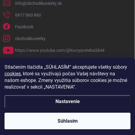
info
@
obchodikuvierky.sk
0917 860 860
Facebook
obchodikuvierky
https://www.youtube.com/@kurzypreteba5844
PRIJÍMAME ONLINE PLATBY
Stlačením tlačidla „SÚHLASÍM“ akceptujete všetky súbory
cookies
, ktoré sa využívajú počas Vašej návštevy na
našom eshope. Zmeny využitia súborov cookies je možné
realizovať v sekcii „NASTAVENIA“.
Nastavenie
Copyright 2026
Obchodík u Vierky
. Všetky práva vyhradené.
Súhlasím
Vytvoril Shoptet
///// NEWSLETTER/ ODBER TEXT
//// promena boje button-a