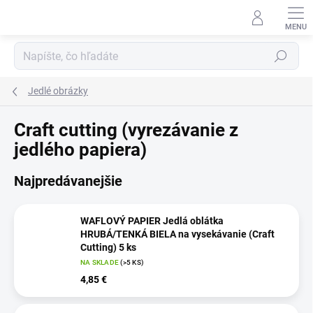
Prejsť
na
obsah
Hľadať
Jedlé obrázky
Craft cutting (vyrezávanie z
jedlého papiera)
Najpredávanejšie
WAFLOVÝ PAPIER Jedlá oblátka
HRUBÁ/TENKÁ BIELA na vysekávanie (Craft
Cutting) 5 ks
NA SKLADE
(>5 KS)
4,85 €