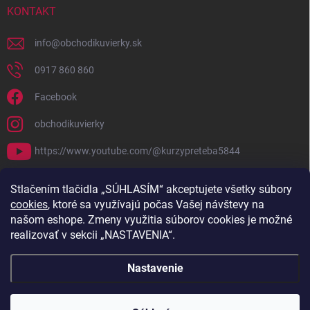
KONTAKT
info
@
obchodikuvierky.sk
0917 860 860
Facebook
obchodikuvierky
https://www.youtube.com/@kurzypreteba5844
PRIJÍMAME ONLINE PLATBY
Stlačením tlačidla „SÚHLASÍM“ akceptujete všetky súbory
cookies
, ktoré sa využívajú počas Vašej návštevy na
našom eshope. Zmeny využitia súborov cookies je možné
realizovať v sekcii „NASTAVENIA“.
Nastavenie
Copyright 2026
Obchodík u Vierky
. Všetky práva vyhradené.