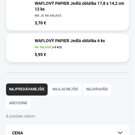
WAFLOVÝ PAPIER Jedlá oblátka 17,8 x 14,2 cm
12 ks
NIE JE NA SKLADE
3,70 €
WAFLOVÝ PAPIER Jedlá oblátka 6 ks
NA SKLADE
(>5 KS)
5,95 €
R
a
NAJPREDÁVANEJŠIE
NAJLACNEJŠIE
NAJDRAHŠIE
d
e
ABECEDNE
n
i
3
položiek celkom
e
p
CENA
r