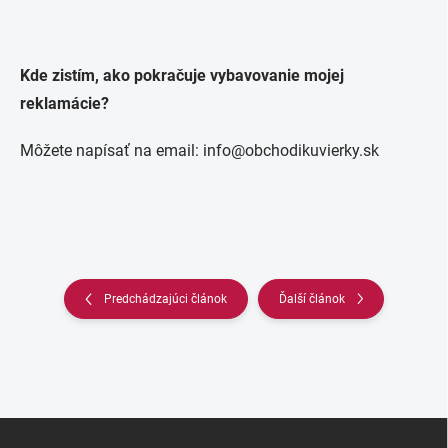
Kde zistím, ako pokračuje vybavovanie mojej
reklamácie?
Môžete napísať na email:
info@obchodikuvierky.sk
Predchádzajúci článok
Ďalší článok
Z