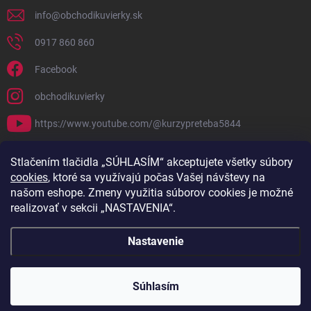
info
@
obchodikuvierky.sk
0917 860 860
Facebook
obchodikuvierky
https://www.youtube.com/@kurzypreteba5844
PRIJÍMAME ONLINE PLATBY
Stlačením tlačidla „SÚHLASÍM“ akceptujete všetky súbory
cookies
, ktoré sa využívajú počas Vašej návštevy na
našom eshope. Zmeny využitia súborov cookies je možné
realizovať v sekcii „NASTAVENIA“.
Nastavenie
Copyright 2026
Obchodík u Vierky
. Všetky práva vyhradené.
Súhlasím
Vytvoril Shoptet