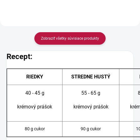
Zobraziť všetky súvisiace produkty
Recept:
RIEDKY
STREDNE HUSTÝ
40 - 45 g
55 - 65 g
8
krémový prášok
krémový prášok
krém
80 g cukor
90 g cukor
1