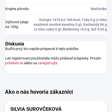
Krajina pôvodu
:
Maďarsko
Energia 1470 kJ/ 346 kcal; Tuky 0 g (z toho
Výživové údaje
nasýtené mastné kyseliny 0 g); Sacharidy 86 g
na 100g
:
(z toho cukry 0 g); Bielkoviny <0,5 g; Soľ 0,04 g
Diskusia
Buďte prvý, kto napíše príspevok k tejto položke.
Len registrovaní používatelia môžu pridávať príspevky. Prosím
prihláste sa
alebo sa
zaregistrujte
.
SILVIA SUROVČEKOVÁ