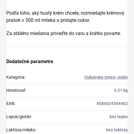
Podľa toho, aký hustý krém chcete, rozmiešajte krémový
prášok v 500 ml mlieka a pridajte cukor.
Za stáleho miešania priveďte do varu a krátko povarte.
Dodatočné parametre
Kategória
:
Cukrárske zmesi, múky
Hmotnosť
:
0.51 kg
EAN
:
8586024364462
Lepok/glutén
:
bez lepku
Laktóza/mlieko
:
bez laktózy