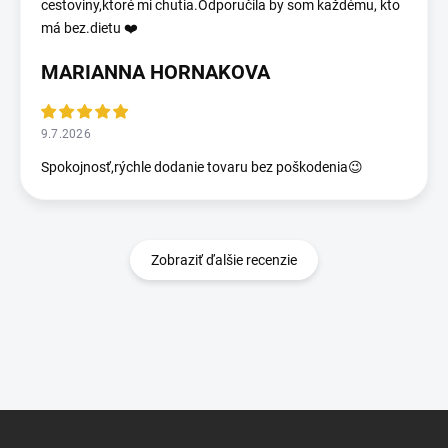
cestoviny,ktoré mi chutia.Odporučila by som každému, kto
má bez.dietu ❤️
MARIANNA HORNAKOVA
9.7.2026
Spokojnosť,rýchle dodanie tovaru bez poškodenia😉
Zobraziť ďalšie recenzie
Z
á