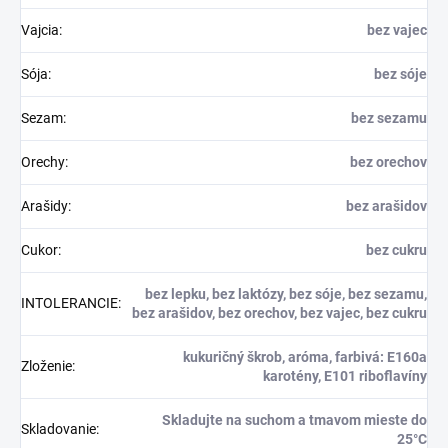
Vajcia
:
bez vajec
Sója
:
bez sóje
Sezam
:
bez sezamu
Orechy
:
bez orechov
Arašidy
:
bez arašidov
Cukor
:
bez cukru
bez lepku, bez laktózy, bez sóje, bez sezamu,
INTOLERANCIE
:
bez arašidov, bez orechov, bez vajec, bez cukru
kukuričný škrob, aróma, farbivá: E160a
Zloženie
:
karotény, E101 riboflavíny
Skladujte na suchom a tmavom mieste do
Skladovanie
:
25°C