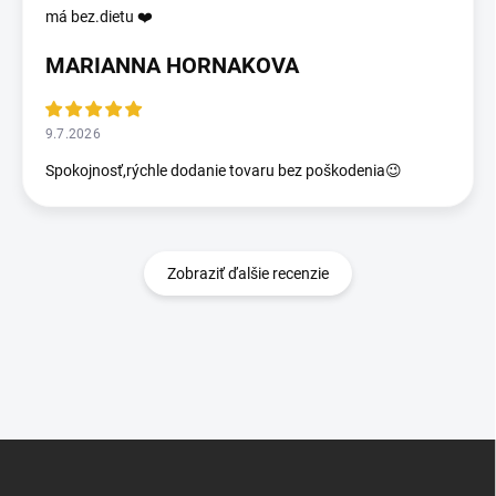
má bez.dietu ❤️
MARIANNA HORNAKOVA
9.7.2026
Spokojnosť,rýchle dodanie tovaru bez poškodenia😉
Zobraziť ďalšie recenzie
Z
á