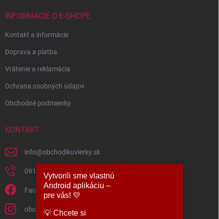
INFORMÁCIE O E-SHOPE
Kontakt a informácie
Doprava a platba
Vrátenie a reklamácia
Ochrana osobných údajov
Obchodné podmienky
KONTAKT
info
@
obchodikuvierky.sk
0917 860 860
Vytvorili sme vlastnú
Android aplikáciu –
Facebook
pre vás! 💛
obchodikuvierky
​💡 Chcete si