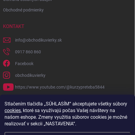
Obchodné podmienky
KONTAKT
info
@
obchodikuvierky.sk
0917 860 860
Facebook
obchodikuvierky
https://www.youtube.com/@kurzypreteba5844
PRIJÍMAME ONLINE PLATBY
Stlačením tlačidla „SÚHLASÍM“ akceptujete všetky súbory
cookies
, ktoré sa využívajú počas Vašej návštevy na
našom eshope. Zmeny využitia súborov cookies je možné
realizovať v sekcii „NASTAVENIA“.