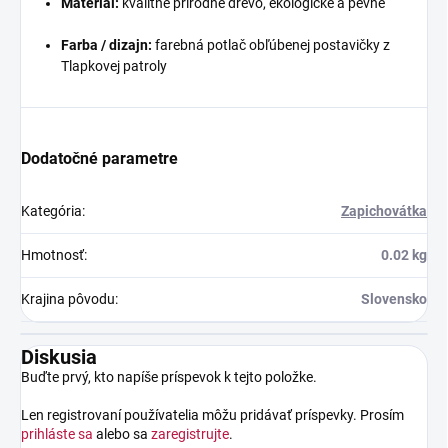
Materiál:
kvalitné prírodné drevo, ekologické a pevné
Farba / dizajn:
farebná potlač obľúbenej postavičky z
Tlapkovej patroly
Dodatočné parametre
Kategória
:
Zapichovátka
Hmotnosť
:
0.02 kg
Krajina pôvodu
:
Slovensko
Diskusia
Buďte prvý, kto napíše príspevok k tejto položke.
Len registrovaní používatelia môžu pridávať príspevky. Prosím
prihláste sa
alebo sa
zaregistrujte
.