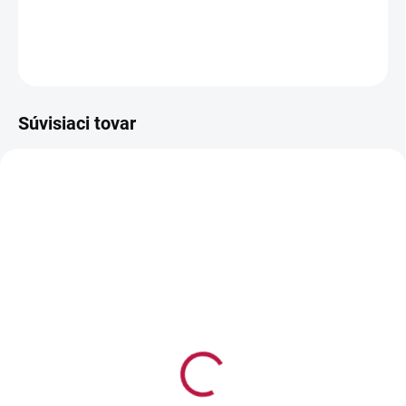
DETAILNÉ INFORMÁCIE
OPÝTAŤ SA
STRÁŽIŤ
Súvisiaci tovar
NA SKLADE
NA SKLADE
(>5 KS)
(>5 KS)
Buttercream - zmes na
Čarovný krém
maslový krém 500 g
ČOKOLÁDOVÝ -
Enchanted Cream Choco