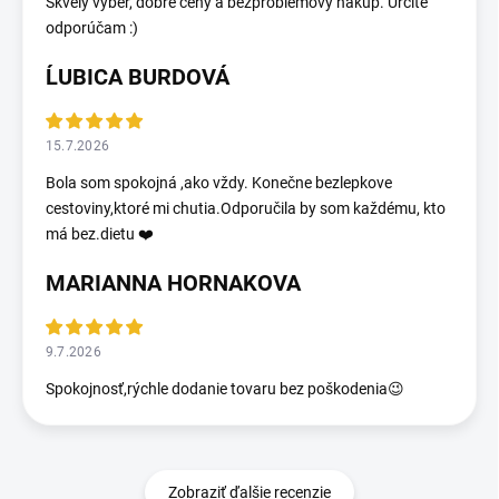
Skvelý výber, dobré ceny a bezproblémový nákup. Určite
odporúčam :)
ĹUBICA BURDOVÁ
15.7.2026
Bola som spokojná ,ako vždy. Konečne bezlepkove
cestoviny,ktoré mi chutia.Odporučila by som každému, kto
má bez.dietu ❤️
MARIANNA HORNAKOVA
9.7.2026
Spokojnosť,rýchle dodanie tovaru bez poškodenia😉
Zobraziť ďalšie recenzie