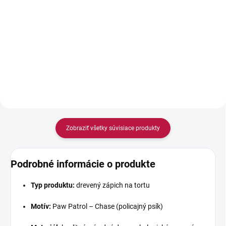
4,55 €
® 450 g
6,90 €
Jednotková
0,91 € / 100 g
cena:
Jednotková
15,33 € / 1 kg
Do košíka
cena:
Do košíka
Zobraziť všetky súvisiace produkty
Podrobné informácie o produkte
Typ produktu:
drevený zápich na tortu
Motív:
Paw Patrol – Chase (policajný psík)