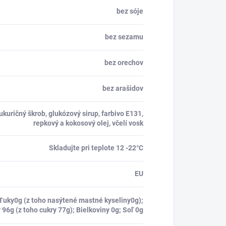
bez sóje
bez sezamu
bez orechov
bez arašidov
kuričný škrob, glukózový sirup, farbivo E131,
repkový a kokosový olej, včelí vosk
Skladujte pri teplote 12 -22°C
EU
Tuky0g (z toho nasýtené mastné kyseliny0g);
 96g (z toho cukry 77g); Bielkoviny 0g; Soľ 0g