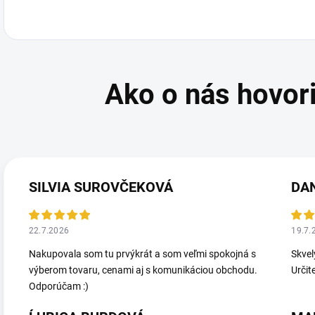
SILVIA SUROVČEKOVÁ
DA
22.7.2026
19.7.
Nakupovala som tu prvýkrát a som veľmi spokojná s
Skvel
výberom tovaru, cenami aj s komunikáciou obchodu.
Určit
Odporúčam :)