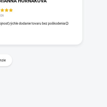
RIANNA HORNAKOVA
026
jnosť,rýchle dodanie tovaru bez poškodenia😉
nzie