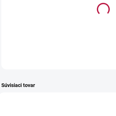
Posy
cukr
fran
Súvisiaci tovar
1025
5002