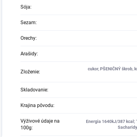
Sója
:
Sezam
:
Orechy
:
Arašidy
:
cukor, PŠENIČNÝ škrob, ku
Zloženie
:
Skladovanie
:
Krajina pôvodu
:
Výživové údaje na
Energia 1640kJ/387 kcal; 
100g
:
Sacharidy