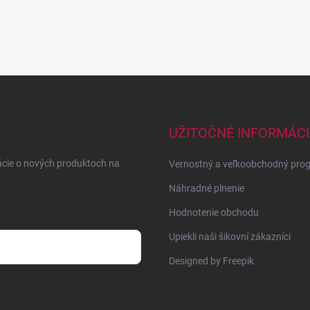
UŽITOČNÉ INFORMÁCI
ácie o nových produktoch na
Vernostný a veľkoobchodný pro
Náhradné plnenie
Hodnotenie obchodu
Upiekli naši šikovní zákazníci
Designed by Freepik