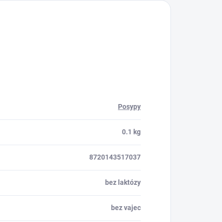
Posypy
0.1 kg
8720143517037
bez laktózy
bez vajec