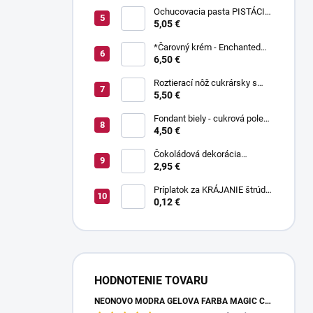
Ochucovacia pasta PISTÁCIA
70 g
5,05 €
*Čarovný krém - Enchanted
Cream ® 450 g
6,50 €
Roztierací nôž cukrársky s
ohnutou čepeľou 37 cm
5,50 €
Fondant biely - cukrová poleva
800 g
4,50 €
Čokoládová dekorácia
pruhované paličky TWISTER
2,95 €
20 g
Príplatok za KRÁJANIE štrúdle
(1 ks) - zvoľte len pri osobnom
0,12 €
odbere
HODNOTENIE TOVARU
NEÓNOVO MODRÁ GELOVÁ FARBA MAGIC COLOURS – JEDLÁ FARBA 32G