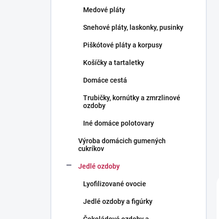
l
Medové pláty
Snehové pláty, laskonky, pusinky
Piškótové pláty a korpusy
Košíčky a tartaletky
Domáce cestá
Trubičky, kornútky a zmrzlinové
ozdoby
Iné domáce polotovary
Výroba domácich gumených
cukríkov
Jedlé ozdoby
Lyofilizované ovocie
Jedlé ozdoby a figúrky