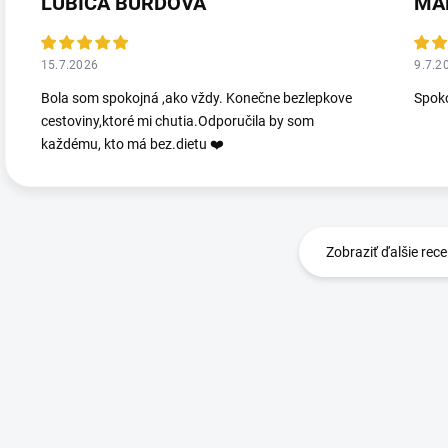
ĹUBICA BURDOVÁ
MA
15.7.2026
9.7.2
Bola som spokojná ,ako vždy. Konečne bezlepkove
Spoko
cestoviny,ktoré mi chutia.Odporučila by som
každému, kto má bez.dietu ❤️
Zobraziť ďalšie rece