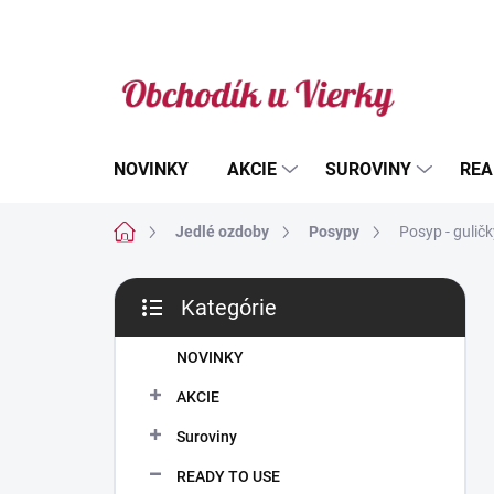
Prejsť
na
obsah
NOVINKY
AKCIE
SUROVINY
REA
Domov
Jedlé ozdoby
Posypy
Posyp - gulič
B
Kategórie
o
Preskočiť
č
kategórie
n
NOVINKY
ý
AKCIE
p
a
Suroviny
n
READY TO USE
e