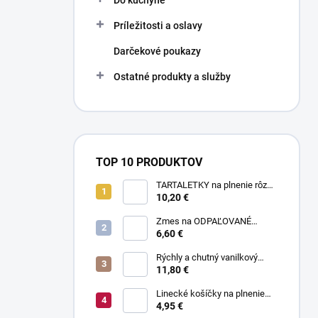
Do kuchyne
Príležitosti a oslavy
Darčekové poukazy
Ostatné produkty a služby
TOP 10 PRODUKTOV
TARTALETKY na plnenie rôzne
druhy 34 ks
10,20 €
Zmes na ODPAĽOVANÉ
CESTO bez odpaľovania 500 g
6,60 €
Rýchly a chutný vanilkový
puding bez varenia 1 kg
11,80 €
Linecké košíčky na plnenie
300 g
4,95 €