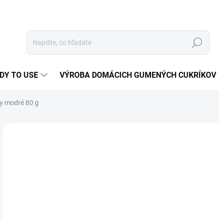
Hľadať
DY TO USE
VÝROBA DOMÁCICH GUMENÝCH CUKRÍKOV
ky modré 80 g
Neohodnotené
Podrobnosti hodnotenia
ZNAČKA:
FUNCAK
2,
Jedn
3,13
cena
NA