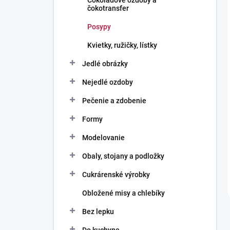
Čokoládové ozdoby a
čokotransfer
Posypy
Kvietky, ružičky, lístky
Jedlé obrázky
Nejedlé ozdoby
Pečenie a zdobenie
Formy
Modelovanie
Obaly, stojany a podložky
Cukrárenské výrobky
Obložené misy a chlebíky
Bez lepku