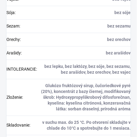
Sója
:
bez sóje
Sezam
:
bez sezamu
Orechy
:
bez orechov
Arašidy
:
bez arašidov
bez lepku, bez laktózy, bez sóje, bez sezamu,
INTOLERANCIE
:
bez arašidov, bez orechov, bez vajec
Glukózo fruktózový sirup, čučoriedkové pyré
(20%), koncentrát z bazy čiernej, modifikovaný
Zloženie
:
škrob: Hydroxypropylškrobový difosforečnan,
kyselina: kyselina citrónová, konzeravačná
látka: sorban draselný, prírodná aróma
v suchu max. do 25 °C. Po otvorení skladujte v
Skladovanie
:
chlade do 10°C a spotrebujte do 1 mesiaca.