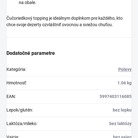
na obale.
Čučoriedkový topping je ideálnym doplnkom pre každého, kto
chce svoje dezerty ozvláštniť ovocnou a sviežou chuťou.
Dodatočné parametre
Kategória
:
Polevy
Hmotnosť
:
1.06 kg
EAN
:
5997403116085
Lepok/glutén
:
bez lepku
Laktóza/mlieko
:
bez laktózy
Vajcia
:
bez vajec