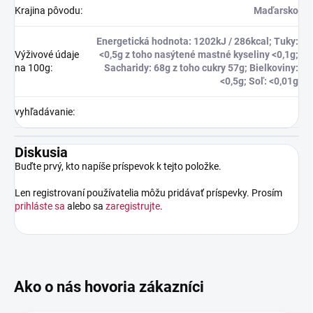
Krajina pôvodu
:
Maďarsko
Energetická hodnota: 1202kJ / 286kcal; Tuky:
Výživové údaje
<0,5g z toho nasýtené mastné kyseliny <0,1g;
na 100g
:
Sacharidy: 68g z toho cukry 57g; Bielkoviny:
<0,5g; Soľ: <0,01g
vyhľadávanie
:
Diskusia
Buďte prvý, kto napíše príspevok k tejto položke.
Len registrovaní používatelia môžu pridávať príspevky. Prosím
prihláste sa
alebo sa
zaregistrujte
.