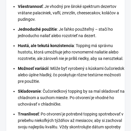
Všestrannosť
: Je vhodný pre široké spektrum dezertov
vrátane palaciniek, vaflí, zmrzlín, cheesecakov, koláčov a
pudingov.
Jednoduché použitie
: Je ľahko použiteľný – stačí ho
jednoducho naliať alebo rozotrieť na dezert.
Hustá, ale tekutá konzistencia
: Topping má správnu
hustotu, ktorá umožňuje jeho rovnomerné naliatie alebo
rozotretie, ale zároveň nie je príliš riedky, aby sa neroztekal.
Možnosť variácií
: Môže byť vyrobený s kúskami čučoriedok
alebo úplne hladký, čo poskytuje rôzne textúrne možnosti
pre použitie.
Skladovanie
: Čučoriedkový topping by sa mal skladovať na
chladnom a suchom mieste. Po otvorení je vhodné ho
uchovávať v chladničke.
Trvanlivosť
: Po otvorení je potrebné topping spotrebovať v
priebehu niekoľkých týždňov až mesiacov, aby si zachoval
svoju najlepšiu kvalitu. Vždy skontrolujte dátum spotreby