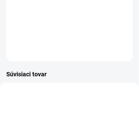
palaciniek, zákuskov,...
Balenie:
1 kg
Toping ČUČORIEDKOVÝ - viac v detailných informáciách
DETAILNÉ INFORMÁCIE
OPÝTAŤ SA
STRÁŽIŤ
Súvisiaci tovar