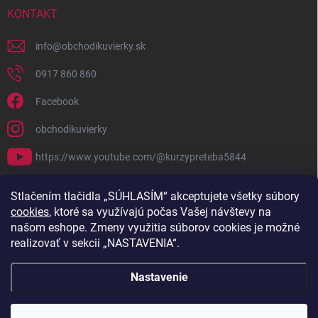
KONTAKT
info
@
obchodikuvierky.sk
0917 860 860
Facebook
obchodikuvierky
https://www.youtube.com/@kurzypreteba5844
PRIJÍMAME ONLINE PLATBY
Stlačením tlačidla „SÚHLASÍM“ akceptujete všetky súbory
cookies
, ktoré sa využívajú počas Vašej návštevy na
našom eshope. Zmeny využitia súborov cookies je možné
realizovať v sekcii „NASTAVENIA“.
Nastavenie
Copyright 2026
Obchodík u Vierky
. Všetky práva vyhradené.