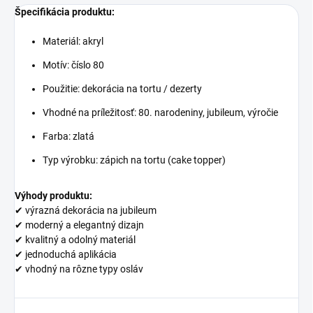
Špecifikácia produktu:
Materiál: akryl
Motív: číslo 80
Použitie: dekorácia na tortu / dezerty
Vhodné na príležitosť: 80. narodeniny, jubileum, výročie
Farba: zlatá
Typ výrobku: zápich na tortu (cake topper)
Výhody produktu:
✔ výrazná dekorácia na jubileum
✔ moderný a elegantný dizajn
✔ kvalitný a odolný materiál
✔ jednoduchá aplikácia
✔ vhodný na rôzne typy osláv