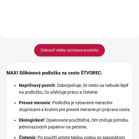
Zobraziť všetky súvisiace produkty
MAXI Silikónová podložka na cesto ŠTVOREC:
Nepriľnavý povrch
: Zabezpečuje, že cesto sa nebude lepiť
na podložku, čo uľahčuje prácu a čistenie.
Presné meranie
: Podložka je vybavená meracími
stupnicami a kruhmi pre presné meranie pri príprave cesta.
Ekologickosť
: Opakovane použiteľná, čím znižuje potrebu
jednorazových papierov na pečenie.
Čistenie:
Po použití umyte teplou vodou so saponátom,