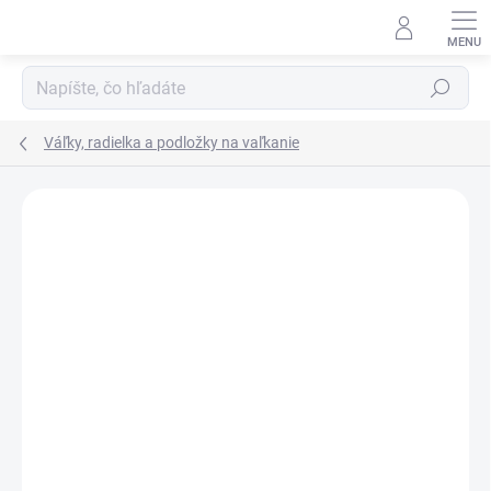
Prejsť
na
obsah
Hľadať
Váľky, radielka a podložky na vaľkanie
Podrobnosti hodnotenia
Neohodnotené
AKCIA