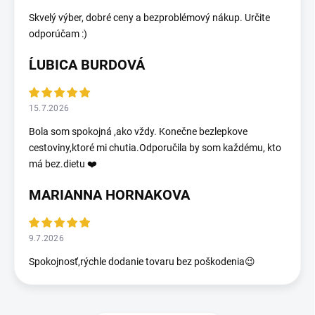
Skvelý výber, dobré ceny a bezproblémový nákup. Určite
odporúčam :)
ĹUBICA BURDOVÁ
15.7.2026
Bola som spokojná ,ako vždy. Konečne bezlepkove
cestoviny,ktoré mi chutia.Odporučila by som každému, kto
má bez.dietu ❤️
MARIANNA HORNAKOVA
9.7.2026
Spokojnosť,rýchle dodanie tovaru bez poškodenia😉