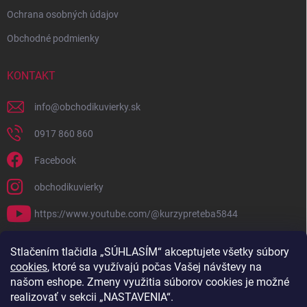
Ochrana osobných údajov
Obchodné podmienky
KONTAKT
info
@
obchodikuvierky.sk
0917 860 860
Facebook
obchodikuvierky
https://www.youtube.com/@kurzypreteba5844
PRIJÍMAME ONLINE PLATBY
Stlačením tlačidla „SÚHLASÍM“ akceptujete všetky súbory
cookies
, ktoré sa využívajú počas Vašej návštevy na
našom eshope. Zmeny využitia súborov cookies je možné
realizovať v sekcii „NASTAVENIA“.