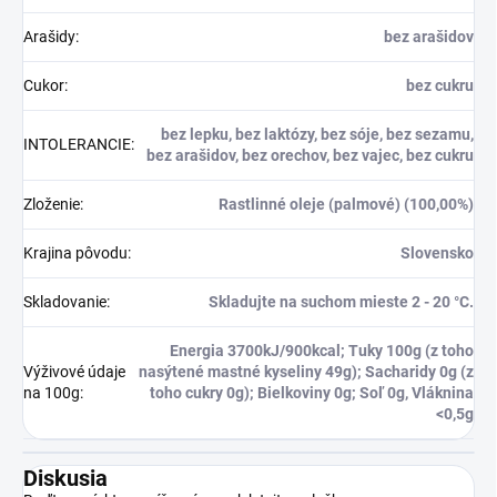
Arašidy
:
bez arašidov
Cukor
:
bez cukru
bez lepku, bez laktózy, bez sóje, bez sezamu,
INTOLERANCIE
:
bez arašidov, bez orechov, bez vajec, bez cukru
Zloženie
:
Rastlinné oleje (palmové) (100,00%)
Krajina pôvodu
:
Slovensko
Skladovanie
:
Skladujte na suchom mieste 2 - 20 °C.
Energia 3700kJ/900kcal; Tuky 100g (z toho
Výživové údaje
nasýtené mastné kyseliny 49g); Sacharidy 0g (z
na 100g
:
toho cukry 0g); Bielkoviny 0g; Soľ 0g, Vláknina
<0,5g
Diskusia