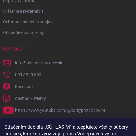
Doprava a platba
Vrátenie a reklamácia
Ochrana osobných údajov
Obchodné podmienky
KONTAKT
info
@
obchodikuvierky.sk
0917 860 860
Facebook
obchodikuvierky
https://www.youtube.com/@kurzypreteba5844
PRIJÍMAME ONLINE PLATBY
Stlačením tlačidla „SÚHLASÍM“ akceptujete všetky súbory
cookies
, ktoré sa využívajú počas Vašej návštevy na