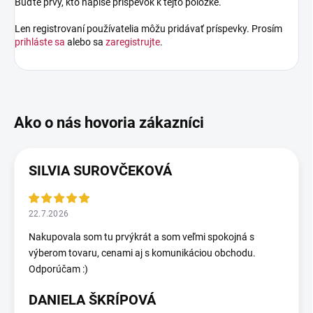
Buďte prvý, kto napíše príspevok k tejto položke.
Len registrovaní používatelia môžu pridávať príspevky. Prosím
prihláste sa
alebo sa
zaregistrujte
.
SILVIA SUROVČEKOVÁ
22.7.2026
Nakupovala som tu prvýkrát a som veľmi spokojná s
výberom tovaru, cenami aj s komunikáciou obchodu.
Odporúčam :)
DANIELA ŠKRÍPOVÁ