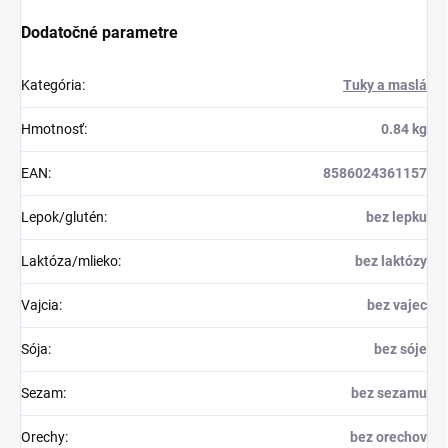
Dodatočné parametre
Kategória
:
Tuky a maslá
Hmotnosť
:
0.84 kg
EAN
:
8586024361157
Lepok/glutén
:
bez lepku
Laktóza/mlieko
:
bez laktózy
Vajcia
:
bez vajec
Sója
:
bez sóje
Sezam
:
bez sezamu
Orechy
:
bez orechov