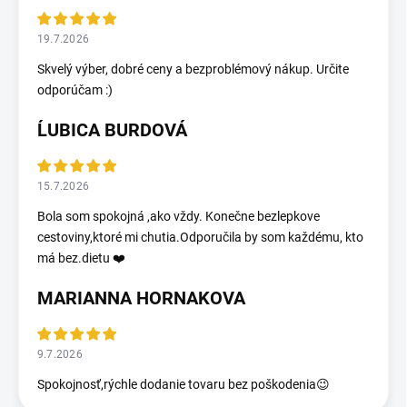
19.7.2026
Skvelý výber, dobré ceny a bezproblémový nákup. Určite
odporúčam :)
ĹUBICA BURDOVÁ
15.7.2026
Bola som spokojná ,ako vždy. Konečne bezlepkove
cestoviny,ktoré mi chutia.Odporučila by som každému, kto
má bez.dietu ❤️
MARIANNA HORNAKOVA
9.7.2026
Spokojnosť,rýchle dodanie tovaru bez poškodenia😉