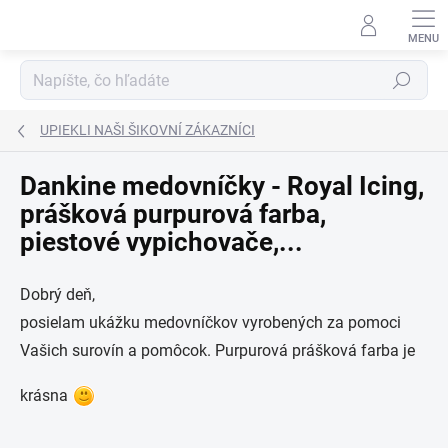
Prejsť
na
obsah
Hľadať
UPIEKLI NAŠI ŠIKOVNÍ ZÁKAZNÍCI
Dankine medovníčky - Royal Icing,
prášková purpurová farba,
piestové vypichovače,...
Dobrý deň,
posielam ukážku medovníčkov vyrobených za pomoci
Vašich surovín a pomôcok. Purpurová prášková farba je
krásna