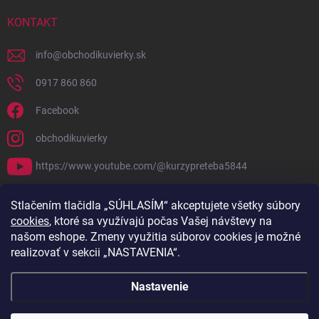
KONTAKT
info
@
obchodikuvierky.sk
0917 860 860
Facebook
obchodikuvierky
https://www.youtube.com/@kurzypreteba5844
PRIJÍMAME ONLINE PLATBY
Stlačením tlačidla „SÚHLASÍM“ akceptujete všetky súbory
cookies
, ktoré sa využívajú počas Vašej návštevy na
našom eshope. Zmeny využitia súborov cookies je možné
realizovať v sekcii „NASTAVENIA“.
Nastavenie
Copyright 2026
Obchodík u Vierky
. Všetky práva vyhradené.