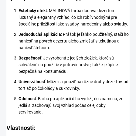
Estetický efekt
: MALINOVÁ farba dodáva dezertom
luxusný a elegantný vzhľad, čo ich robí vhodnými pre
špeciálne príležitosti ako svadby, narodeniny alebo sviatky.
Jednoduchá aplikácia
: Prášok je ľahko použiteľný, stačí ho
naniesť na povrch dezertu alebo zmiešať s tekutinou a
naniesť štetcom.
Bezpečnosť
: Je vyrobená z jedlých zložiek, ktoré sú
schválené na použitie v potravinárstve, takže je úplne
bezpečná na konzumáciu.
Univerzálnosť
: Môže sa použiť na rôzne druhy dezertov, od
tort až po čokolády a cukrovinky.
Odolnosť
: Farba po aplikácii dlho vydrží, čo znamená, že
jedlá si zachovajú svoj vzhľad počas celej doby
servírovania.
Vlastnosti: