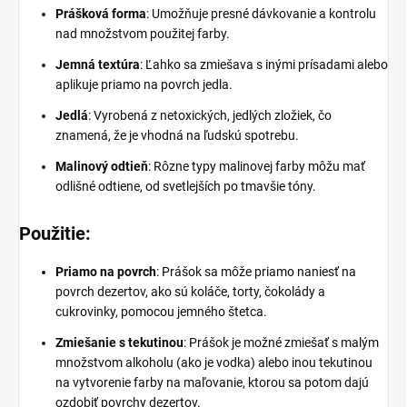
Prášková forma
: Umožňuje presné dávkovanie a kontrolu
nad množstvom použitej farby.
Jemná textúra
: Ľahko sa zmiešava s inými prísadami alebo
aplikuje priamo na povrch jedla.
Jedlá
: Vyrobená z netoxických, jedlých zložiek, čo
znamená, že je vhodná na ľudskú spotrebu.
Malinový odtieň
: Rôzne typy malinovej farby môžu mať
odlišné odtiene, od svetlejších po tmavšie tóny.
Použitie:
Priamo na povrch
: Prášok sa môže priamo naniesť na
povrch dezertov, ako sú koláče, torty, čokolády a
cukrovinky, pomocou jemného štetca.
Zmiešanie s tekutinou
: Prášok je možné zmiešať s malým
množstvom alkoholu (ako je vodka) alebo inou tekutinou
na vytvorenie farby na maľovanie, ktorou sa potom dajú
ozdobiť povrchy dezertov.