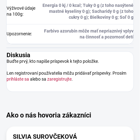
Energia 0 kj / 0 kcal; Tuky 0 g (z toho nasýtené
Výživové údaje
mastné kyseliny 0 g); Sacharidy 0 g (z toho
na 100g
:
cukry 0 g); Bielkoviny 0 g; Soľ 0 g
Farbivo azorubín môže mať nepriaznivý vplyv
Upozornenie
:
na činnosť a pozornosť detí
Diskusia
Buďte prvý, kto napíše príspevok k tejto položke.
Len registrovaní používatelia môžu pridávať príspevky. Prosím
prihláste sa
alebo sa
zaregistrujte
.
SILVIA SUROVČEKOVÁ