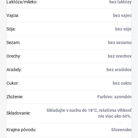
Laktóza/mlieko
:
bez laktózy
Vajcia
:
bez vajec
Sója
:
bez sóje
Sezam
:
bez sezamu
Orechy
:
bez orechov
Arašidy
:
bez arašidov
Cukor
:
bez cukru
Zloženie
:
Farbivo: azorubín
Skladujte v suchu do 18°C, relatívna vlhkosť
Skladovanie
:
nie viac ako 60%.
Krajina pôvodu
:
Slovensko