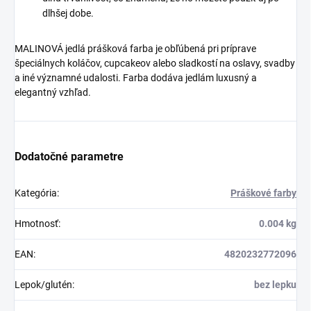
dlhšej dobe.
MALINOVÁ jedlá prášková farba je obľúbená pri príprave
špeciálnych koláčov, cupcakeov alebo sladkostí na oslavy, svadby
a iné významné udalosti. Farba dodáva jedlám luxusný a
elegantný vzhľad.
Dodatočné parametre
Kategória
:
Práškové farby
Hmotnosť
:
0.004 kg
EAN
:
4820232772096
Lepok/glutén
:
bez lepku