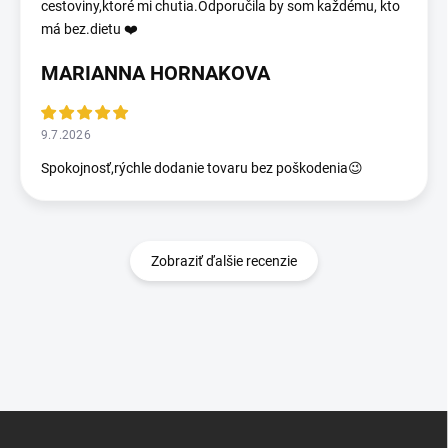
cestoviny,ktoré mi chutia.Odporučila by som každému, kto
má bez.dietu ❤️
MARIANNA HORNAKOVA
9.7.2026
Spokojnosť,rýchle dodanie tovaru bez poškodenia😉
Zobraziť ďalšie recenzie
Z
á