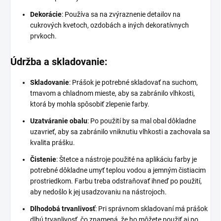
Dekorácie
: Používa sa na zvýraznenie detailov na
cukrových kvetoch, ozdobách a iných dekoratívnych
prvkoch.
Údržba a skladovanie:
Skladovanie
: Prášok je potrebné skladovať na suchom,
tmavom a chladnom mieste, aby sa zabránilo vlhkosti,
ktorá by mohla spôsobiť zlepenie farby.
Uzatváranie obalu
: Po použití by sa mal obal dôkladne
uzavrieť, aby sa zabránilo vniknutiu vlhkosti a zachovala sa
kvalita prášku.
Čistenie
: Štetce a nástroje použité na aplikáciu farby je
potrebné dôkladne umyť teplou vodou a jemným čistiacim
prostriedkom. Farbu treba odstraňovať ihneď po použití,
aby nedošlo k jej usadzovaniu na nástrojoch.
Dlhodobá trvanlivosť
: Pri správnom skladovaní má prášok
dlhú trvanlivosť, čo znamená, že ho môžete použiť aj po