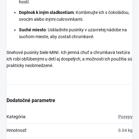
hostí.
Doplnok k iným sladkostiam
: Kombinujte ich s čokoládou,
ovocím alebo inými cukrovinkami.
Suché miesto
: Uskladnite pusinky v uzavretej nádobe na
suchom mieste, aby zostali chrumkavé.
Snehové pusinky biele MINI. Ich jemná chuť a chrumkavá textúra
ich robí obľúbenými u detí aj dospelých, a možnosti ich použitia sú
prakticky neobmedzené.
Dodatočné parametre
Kategória
:
Posypy
Hmotnosť
:
0.04 kg