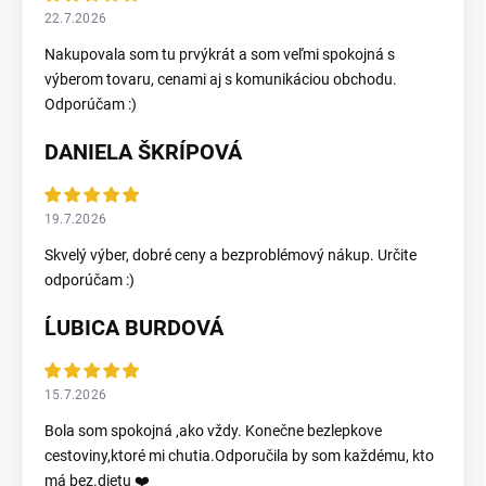
22.7.2026
Nakupovala som tu prvýkrát a som veľmi spokojná s
výberom tovaru, cenami aj s komunikáciou obchodu.
Odporúčam :)
DANIELA ŠKRÍPOVÁ
19.7.2026
Skvelý výber, dobré ceny a bezproblémový nákup. Určite
odporúčam :)
ĹUBICA BURDOVÁ
15.7.2026
Bola som spokojná ,ako vždy. Konečne bezlepkove
cestoviny,ktoré mi chutia.Odporučila by som každému, kto
má bez.dietu ❤️