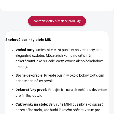
Zobraziť všetky súvisiace produkty
Snehové pusinky biele MINI:
Vrchol torty
: Umiestnite MINI pusinky na vrch torty ako
elegantnú ozdobu. Môžete ich kombinovať s inými
dekoráciami, ako sú jedlé kvety, ovocie alebo čokoládové
ozdoby.
Bočné dekorácie
: Prilepte pusinky okolo bokov torty, čím
pridáte originálny prvok.
Dekoratívny prvok
: Pridajte ich na vrch pohára s dezertom
pre finálny dotyk.
Cukrovinky na stole
: Servírujte MINI pusinky ako súčasť
dezertného stola, kde budú lákavým občerstvením pre