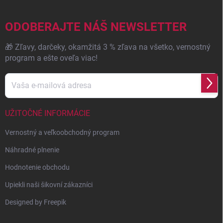
ä
t
i
ODOBERAJTE NÁŠ NEWSLETTER
e
🎁 Zľavy, darčeky, okamžitá 3 % zľava na všetko, vernostný
program a ešte oveľa viac!
Prihl
sa
UŽITOČNÉ INFORMÁCIE
Vernostný a veľkoobchodný program
Náhradné plnenie
Hodnotenie obchodu
Upiekli naši šikovní zákazníci
Designed by Freepik