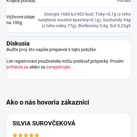
Krajina pôvodu
:
Poľsko
Energia 1680 kJ/402 kcal; Tuky <0,1g (z toho
Výživové údaje
nasýtené mastné kyseliny<0,1g); Sacharidy 94g
na 100g
:
(z toho cukry 77g); Bielkoviny 5,4g; Soľ 0,22g5
Diskusia
Buďte prvý, kto napíše príspevok k tejto položke.
Len registrovaní používatelia môžu pridávať príspevky. Prosím
prihláste sa
alebo sa
zaregistrujte
.
SILVIA SUROVČEKOVÁ