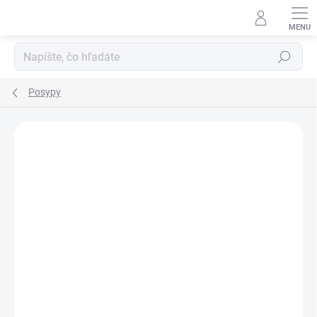
Prejsť
na
obsah
Hľadať
Posypy
Podrobnosti hodnotenia
Neohodnotené