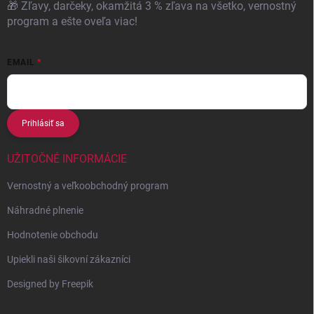
🎁 Zľavy, darčeky, okamžitá 3 % zľava na všetko, vernostný
program a ešte oveľa viac!
EMAIL
Prihlásiť sa
UŽITOČNÉ INFORMÁCIE
Vernostný a veľkoobchodný program
Náhradné plnenie
Hodnotenie obchodu
Upiekli naši šikovní zákazníci
Designed by Freepik