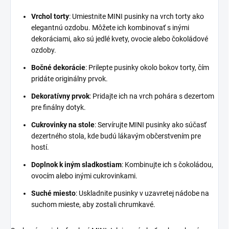
Vrchol torty
: Umiestnite MINI pusinky na vrch torty ako
elegantnú ozdobu. Môžete ich kombinovať s inými
dekoráciami, ako sú jedlé kvety, ovocie alebo čokoládové
ozdoby.
Bočné dekorácie
: Prilepte pusinky okolo bokov torty, čím
pridáte originálny prvok.
Dekoratívny prvok
: Pridajte ich na vrch pohára s dezertom
pre finálny dotyk.
Cukrovinky na stole
: Servírujte MINI pusinky ako súčasť
dezertného stola, kde budú lákavým občerstvením pre
hostí.
Doplnok k iným sladkostiam
: Kombinujte ich s čokoládou,
ovocím alebo inými cukrovinkami.
Suché miesto
: Uskladnite pusinky v uzavretej nádobe na
suchom mieste, aby zostali chrumkavé.