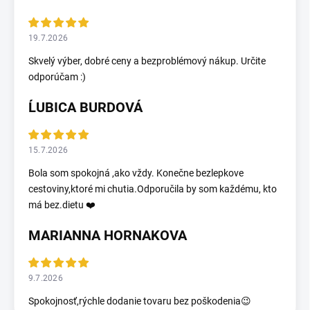
19.7.2026
Skvelý výber, dobré ceny a bezproblémový nákup. Určite
odporúčam :)
ĹUBICA BURDOVÁ
15.7.2026
Bola som spokojná ,ako vždy. Konečne bezlepkove
cestoviny,ktoré mi chutia.Odporučila by som každému, kto
má bez.dietu ❤️
MARIANNA HORNAKOVA
9.7.2026
Spokojnosť,rýchle dodanie tovaru bez poškodenia😉