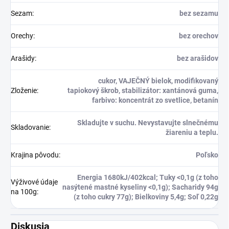
Sezam
:
bez sezamu
Orechy
:
bez orechov
Arašidy
:
bez arašidov
cukor, VAJEČNÝ bielok, modifikovaný
Zloženie
:
tapiokový škrob, stabilizátor: xantánová guma,
farbivo: koncentrát zo svetlice, betanín
Skladujte v suchu. Nevystavujte slnečnému
Skladovanie
:
žiareniu a teplu.
Krajina pôvodu
:
Poľsko
Energia 1680kJ/402kcal; Tuky <0,1g (z toho
Výživové údaje
nasýtené mastné kyseliny <0,1g); Sacharidy 94g
na 100g
:
(z toho cukry 77g); Bielkoviny 5,4g; Soľ 0,22g
Diskusia