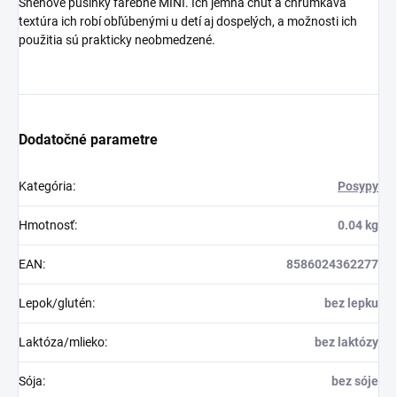
Snehové pusinky farebné MINI. Ich jemná chuť a chrumkavá
textúra ich robí obľúbenými u detí aj dospelých, a možnosti ich
použitia sú prakticky neobmedzené.
Dodatočné parametre
Kategória
:
Posypy
Hmotnosť
:
0.04 kg
EAN
:
8586024362277
Lepok/glutén
:
bez lepku
Laktóza/mlieko
:
bez laktózy
Sója
:
bez sóje