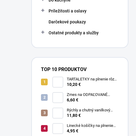
Do kuchyne
Príležitosti a oslavy
Darčekové poukazy
Ostatné produkty a služby
TOP 10 PRODUKTOV
TARTALETKY na plnenie rôzne
druhy 34 ks
10,20 €
Zmes na ODPAĽOVANÉ
CESTO bez odpaľovania 500 g
6,60 €
Rýchly a chutný vanilkový
puding bez varenia 1 kg
11,80 €
Linecké košíčky na plnenie
300 g
4,95 €