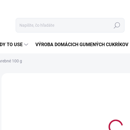
Hľadať
DY TO USE
VÝROBA DOMÁCICH GUMENÝCH CUKRÍKOV
farebné 100 g
Neohodnotené
Podrobnosti hodnotenia
2,
Jedn
24 €
cena
NA