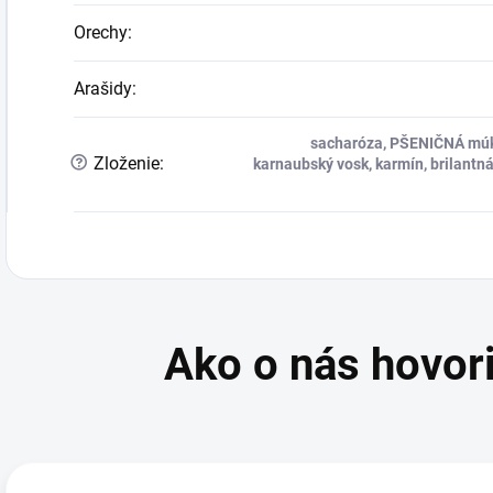
Orechy
:
Arašidy
:
sacharóza, PŠENIČNÁ múka
?
Zloženie
:
karnaubský vosk, karmín, brilantná