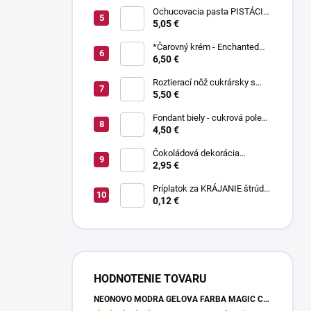
Ochucovacia pasta PISTÁCIA
70 g
5,05 €
*Čarovný krém - Enchanted
Cream ® 450 g
6,50 €
Roztierací nôž cukrársky s
ohnutou čepeľou 37 cm
5,50 €
Fondant biely - cukrová poleva
800 g
4,50 €
Čokoládová dekorácia
pruhované paličky TWISTER
2,95 €
20 g
Príplatok za KRÁJANIE štrúdle
(1 ks) - zvoľte len pri osobnom
0,12 €
odbere
HODNOTENIE TOVARU
NEÓNOVO MODRÁ GELOVÁ FARBA MAGIC COLOURS – JEDLÁ FARBA 32G