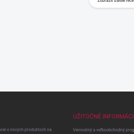
Zobraziť ďalšie rece
UŽITOČNÉ INFORMÁCI
ácie o nových produktoch na
Vernostný a veľkoobchodný pro