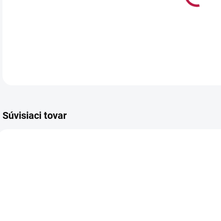
Balí
rôzn
tort
Súvisiaci tovar
5002
4058
NA SKLADE
NA SKLADE
(>5 BALENIE)
(>5 BALENIE)