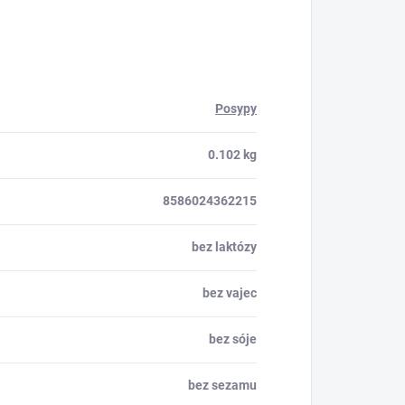
Posypy
0.102 kg
8586024362215
bez laktózy
bez vajec
bez sóje
bez sezamu