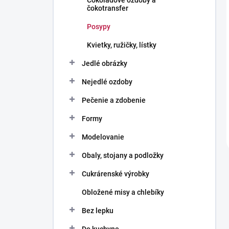
Čokoládové ozdoby a
čokotransfer
Posypy
Kvietky, ružičky, lístky
Jedlé obrázky
Nejedlé ozdoby
Pečenie a zdobenie
Formy
Modelovanie
Obaly, stojany a podložky
Cukrárenské výrobky
Obložené misy a chlebíky
Bez lepku