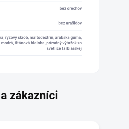
bez orechov
bez arašidov
, ryžový škrob, maltodextrín, arabská guma,
 modrá, titánová bieloba, prírodný výťažok zo
svetlice farbiarskej