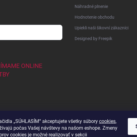
Náhradné plnenie
Hodnotenie obchodu
Upiekli naši šikovní zákazníci
Designed by Freepik
JÍMAME ONLINE
TBY
lačidla „SÚHLASÍM“ akceptujete všetky súbory
cookies
,
užívajú počas Vašej návštevy na našom eshope. Zmeny
44
orov cookies je možné realizovať v sekcii