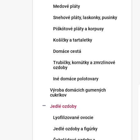
l
Medové pláty
Snehové pláty, laskonky, pusinky
Piškótové pláty a korpusy
Košíčky a tartaletky
Domáce cestá
Trubičky, kornútky a zmrzlinové
ozdoby
Iné domáce polotovary
Výroba domácich gumených
cukríkov
Jedlé ozdoby
Lyofilizované ovocie
Jedlé ozdoby a figúrky