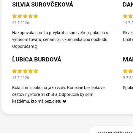
SILVIA SUROVČEKOVÁ
DA
22.7.2026
19.7.
Nakupovala som tu prvýkrát a som veľmi spokojná s
Skvel
výberom tovaru, cenami aj s komunikáciou obchodu.
Určit
Odporúčam :)
ĹUBICA BURDOVÁ
MA
15.7.2026
9.7.2
Bola som spokojná ,ako vždy. Konečne bezlepkove
Spoko
cestoviny,ktoré mi chutia.Odporučila by som
každému, kto má bez.dietu ❤️