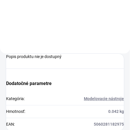
Jednotková
Jednotková
0,38 € / 1 ks
0,70 € / 1 ks
cena:
cena:
Do košíka
Do košíka
Popis produktu nie je dostupný
Dodatočné parametre
Kategória
:
Modelovacie nástroje
Hmotnosť
:
0.042 kg
EAN
:
5060281182975