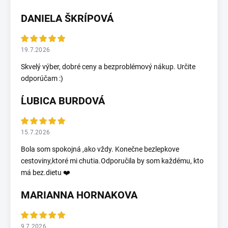
DANIELA ŠKRÍPOVÁ
19.7.2026
Skvelý výber, dobré ceny a bezproblémový nákup. Určite
odporúčam :)
ĹUBICA BURDOVÁ
15.7.2026
Bola som spokojná ,ako vždy. Konečne bezlepkove
cestoviny,ktoré mi chutia.Odporučila by som každému, kto
má bez.dietu ❤️
MARIANNA HORNAKOVA
9.7.2026