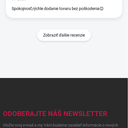
Spokojnosť,rýchle dodanie tovaru bez poškodenia😉
Zobraziť ďalšie recenzie
Z
á
p
ä
t
i
ODOBERAJTE NÁŠ NEWSLETTER
e
Vložte svoj e-mail a my Vám budeme zasielať informácie o nových