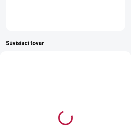
Jednoducho stačí zapichnúť zápich do torty a vložiť do neho kvety
(jedlé alebo nejedlé).
OPÝTAŤ SA
STRÁŽIŤ
Súvisiaci tovar
AKCIA
DOPREDAJ TOVARU
NA SKLADE
(>5 KS)
(5 KS)
Zápichy na kvety do torty
Zápichy na kvety do torty
stredné 12 ks
veľké 6 ks
4,60 €
4,20 €