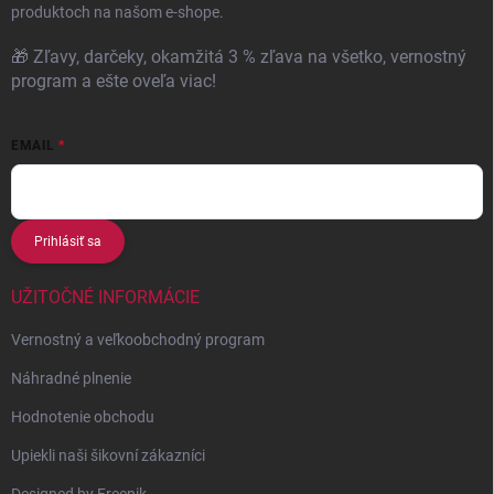
produktoch na našom e-shope.
🎁 Zľavy, darčeky, okamžitá 3 % zľava na všetko, vernostný
program a ešte oveľa viac!
EMAIL
Prihlásiť sa
UŽITOČNÉ INFORMÁCIE
Vernostný a veľkoobchodný program
Náhradné plnenie
Hodnotenie obchodu
Upiekli naši šikovní zákazníci
Designed by Freepik