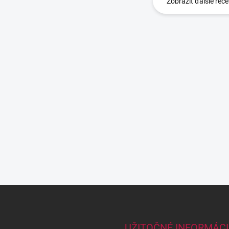
Zobraziť ďalšie rece
UŽITOČNÉ INFORMÁCI