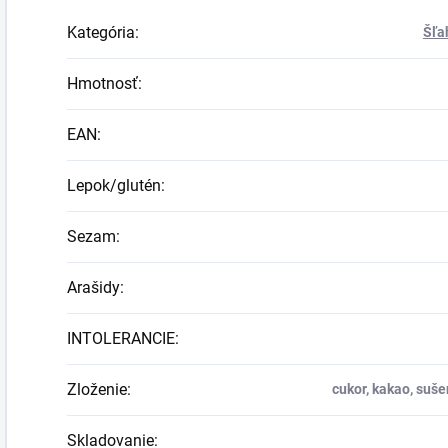
Kategória
:
Šľa
Hmotnosť
:
EAN
:
Lepok/glutén
:
Sezam
:
Arašidy
:
INTOLERANCIE
:
Zloženie
:
cukor, kakao, suše
Skladovanie
: