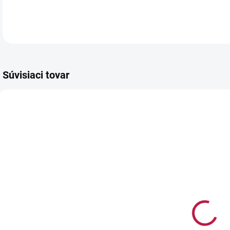
Súvisiaci tovar
1035
4056
NA SKLADE
NA SKLADE
(>5 KS)
(>5 BALENIE)
GAMARO 1 L -
TARTALETKY
rastlinná
na plnenie
t
sladená
okrúhle
p