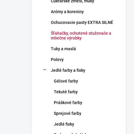
Cukrárske zmesi, múky
e
l
Arómy a koreniny
Ochucovacie pasty EXTRA SILNÉ
Šľahačky, ochutené stužovače a
mliečne výrobky
Tuky a maslá
Polevy
Jedlé farby a fixky
Gélové farby
Tekuté farby
Práškové farby
Sprejové farby
Jedlé fixky