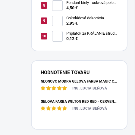
Fondant biely - cukrová poleva
800 g
4,50 €
Čokoládová dekorácia
pruhované paličky TWISTER
2,95 €
20 g
Príplatok za KRÁJANIE štrúdle
(1 ks) - zvoľte len pri osobnom
0,12 €
odbere
HODNOTENIE TOVARU
NEÓNOVO MODRÁ GELOVÁ FARBA MAGIC COLOURS – JEDLÁ FARBA 32G
ING. LUCIA BEŇOVÁ
GÉLOVÁ FARBA WILTON RED RED - ČERVENÁ 28,35 G
ING. LUCIA BEŇOVÁ