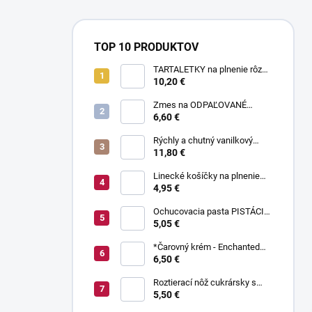
TOP 10 PRODUKTOV
TARTALETKY na plnenie rôzne
druhy 34 ks
10,20 €
Zmes na ODPAĽOVANÉ
CESTO bez odpaľovania 500 g
6,60 €
Rýchly a chutný vanilkový
puding bez varenia 1 kg
11,80 €
Linecké košíčky na plnenie
300 g
4,95 €
Ochucovacia pasta PISTÁCIA
70 g
5,05 €
*Čarovný krém - Enchanted
Cream ® 450 g
6,50 €
Roztierací nôž cukrársky s
ohnutou čepeľou 37 cm
5,50 €