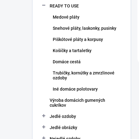
READY TO USE
Medové pláty
Snehové pláty, laskonky, pusinky
Piškótové pláty a korpusy
Košíčky a tartaletky
Domáce cestá
Trubičky, kornútky a zmrzlinové
ozdoby
Iné domáce polotovary
Výroba domácich gumených
cukríkov
Jedlé ozdoby
Jedlé obrázky
Nejedlé ozdoby