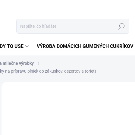
Hľadať
DY TO USE
VÝROBA DOMÁCICH GUMENÝCH CUKRÍKOV
a mliečne výrobky
 na prípravu plniek do zákuskov, dezertov a toriet)
Neohodnotené
Podrobnosti hodnotenia
ZNAČKA:
VIERKA
12
Jedn
25 €
cena
NA