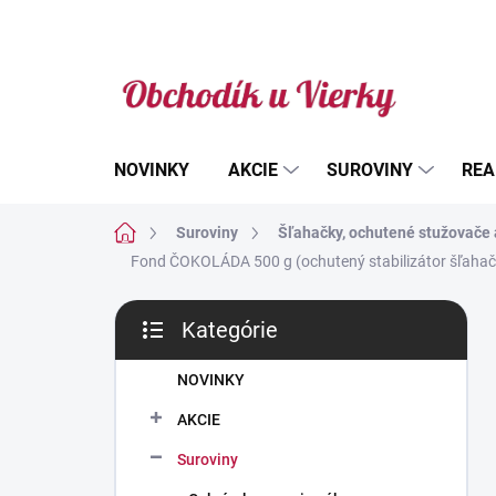
Prejsť
na
obsah
NOVINKY
AKCIE
SUROVINY
REA
Domov
Suroviny
Šľahačky, ochutené stužovače 
Fond ČOKOLÁDA 500 g (ochutený stabilizátor šľahačky
B
Kategórie
o
Preskočiť
č
kategórie
n
NOVINKY
ý
AKCIE
p
a
Suroviny
n