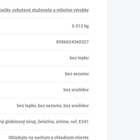
hačky, ochutené stužovače a mliečne výrobky
0.512 kg
8586024360327
bez lepku
bez sezamu
bez arašidov
bez lepku, bez sezamu, bez arašidov
ný glukózový sirup, želatína, aróma, soľ, E341
Skladujte na suchom a chladnom mieste