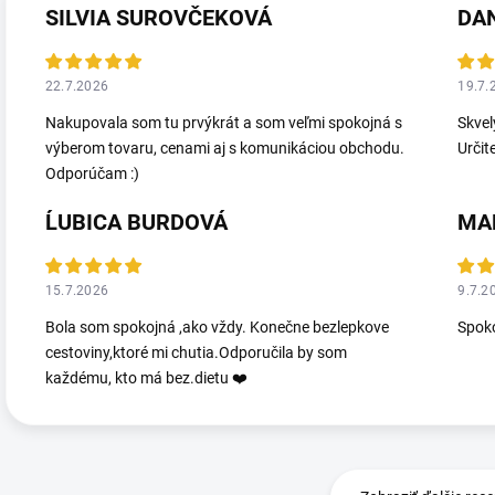
SILVIA SUROVČEKOVÁ
DA
22.7.2026
19.7.
Nakupovala som tu prvýkrát a som veľmi spokojná s
Skvel
výberom tovaru, cenami aj s komunikáciou obchodu.
Určit
Odporúčam :)
ĹUBICA BURDOVÁ
MA
15.7.2026
9.7.2
Bola som spokojná ,ako vždy. Konečne bezlepkove
Spoko
cestoviny,ktoré mi chutia.Odporučila by som
každému, kto má bez.dietu ❤️