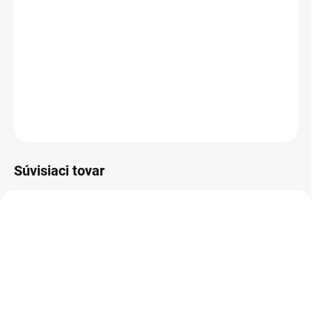
Hmotnosť:
250 g
Modelovacia hmota SARACINO - viac v detailných informáciách
DETAILNÉ INFORMÁCIE
OPÝTAŤ SA
STRÁŽIŤ
Súvisiaci tovar
AKCIA
NA SKLADE
NIE JE NA SKLADE