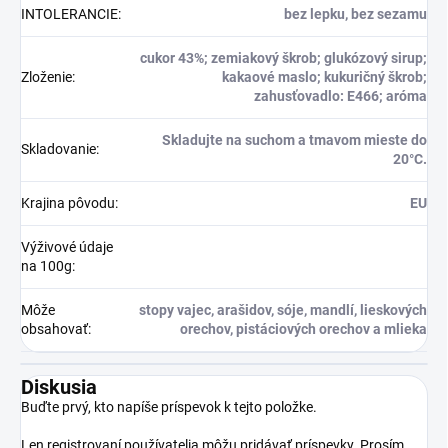
INTOLERANCIE
:
bez lepku, bez sezamu
cukor 43%; zemiakový škrob; glukózový sirup;
Zloženie
:
kakaové maslo; kukuričný škrob;
zahusťovadlo: E466; aróma
Skladujte na suchom a tmavom mieste do
Skladovanie
:
20°C.
Krajina pôvodu
:
EU
Výživové údaje
na 100g
:
Môže
stopy vajec, arašidov, sóje, mandlí, lieskových
obsahovať
:
orechov, pistáciových orechov a mlieka
Diskusia
Buďte prvý, kto napíše príspevok k tejto položke.
Len registrovaní používatelia môžu pridávať príspevky. Prosím