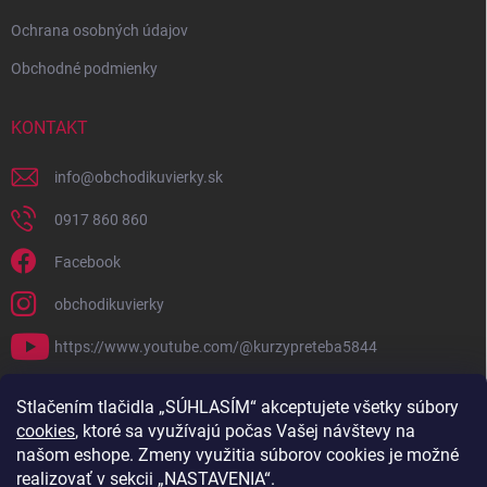
Ochrana osobných údajov
Obchodné podmienky
KONTAKT
info
@
obchodikuvierky.sk
0917 860 860
Facebook
obchodikuvierky
https://www.youtube.com/@kurzypreteba5844
PRIJÍMAME ONLINE PLATBY
Stlačením tlačidla „SÚHLASÍM“ akceptujete všetky súbory
cookies
, ktoré sa využívajú počas Vašej návštevy na
našom eshope. Zmeny využitia súborov cookies je možné
realizovať v sekcii „NASTAVENIA“.