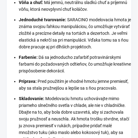
Vôňa a chuť:
Má jemnú, neutrálnu sladkú chuť a príjemnú
vôňu, ktorá neovplyvní chuť koláčov.
Jednoduché tvarovanie:
SARACINO modelovacia hmota je
známa svojou ľahkou manipuláciou, čo umožňuje vytvárať
zložité a precízne detaily na tortách a dezertoch. Je veľmi
elastická a nekrčí sa pri manipulácii. Vďaka tomu sa s ňou
dobre pracuje aj pri dlhších projektoch.
Farbenie:
Dá sa jednoducho zafarbiť potravinárskymi
farbami do požadovaných odtieňov, čo umožňuje kreatívne
prispôsobenie dekorácií.
Príprava:
Pred použitím je vhodné hmotu jemne premiesiť,
aby sa stala pružnejšou a lepšie sa s ňou pracovalo.
Skladovanie:
Modelovaciu hmotu uchovávajte mimo
priameho slnečného svetla v chlade, ale nie v chladničke.
Dbajte na to, aby bola dobre uzavretá, aby si zachovala
svoju pružnosť a neuschla. Ak hmota trošku stvrdne, stačí
ju znova premiesiť v rukách, prípadne pridať malé
množstvo tuku (ako maslo alebo kokosový tuk), aby sa