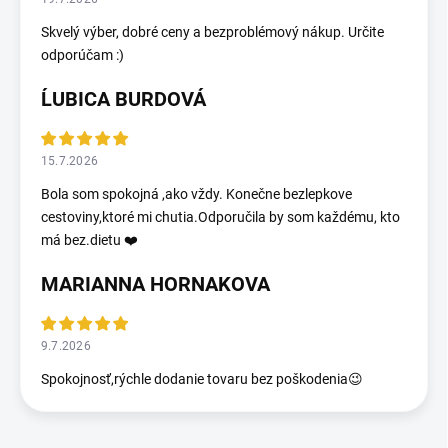
Skvelý výber, dobré ceny a bezproblémový nákup. Určite
odporúčam :)
ĹUBICA BURDOVÁ
15.7.2026
Bola som spokojná ,ako vždy. Konečne bezlepkove
cestoviny,ktoré mi chutia.Odporučila by som každému, kto
má bez.dietu ❤️
MARIANNA HORNAKOVA
9.7.2026
Spokojnosť,rýchle dodanie tovaru bez poškodenia😉