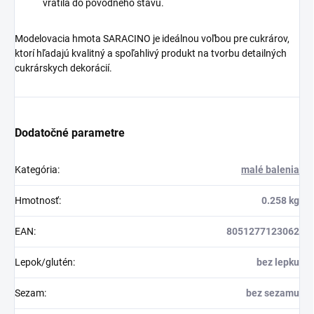
vrátila do pôvodného stavu.
Modelovacia hmota SARACINO je ideálnou voľbou pre cukrárov,
ktorí hľadajú kvalitný a spoľahlivý produkt na tvorbu detailných
cukrárskych dekorácií.
Dodatočné parametre
Kategória
:
malé balenia
Hmotnosť
:
0.258 kg
EAN
:
8051277123062
Lepok/glutén
:
bez lepku
Sezam
:
bez sezamu