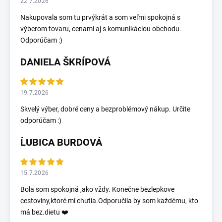
22.7.2026
Nakupovala som tu prvýkrát a som veľmi spokojná s
výberom tovaru, cenami aj s komunikáciou obchodu.
Odporúčam :)
DANIELA ŠKRÍPOVÁ
19.7.2026
Skvelý výber, dobré ceny a bezproblémový nákup. Určite
odporúčam :)
ĹUBICA BURDOVÁ
15.7.2026
Bola som spokojná ,ako vždy. Konečne bezlepkove
cestoviny,ktoré mi chutia.Odporučila by som každému, kto
má bez.dietu ❤️