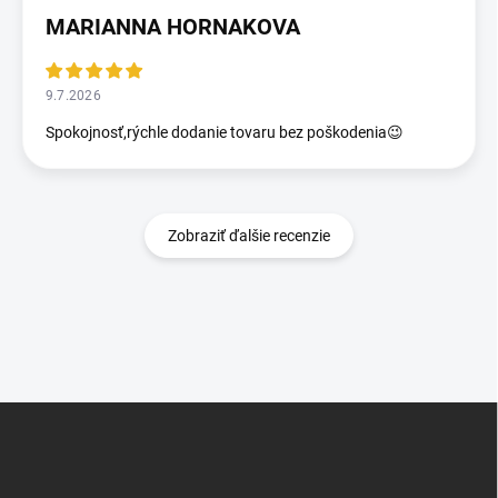
MARIANNA HORNAKOVA
9.7.2026
Spokojnosť,rýchle dodanie tovaru bez poškodenia😉
Zobraziť ďalšie recenzie
Z
á
p
ä