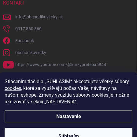
KONTAKT
info
@
obchodikuvierky.sk
0917 860 860
Facebook
obchodikuvierky
https://www.youtube.com/@kurzypreteba5844
PRIJÍMAME ONLINE PLATBY
Stlačením tlačidla „SÚHLASÍM“ akceptujete všetky súbory
cookies
, ktoré sa využívajú počas Vašej návštevy na
našom eshope. Zmeny využitia súborov cookies je možné
realizovať v sekcii „NASTAVENIA“.
Nastavenie
Copyright 2026
Obchodík u Vierky
. Všetky práva vyhradené.
Súhlasím