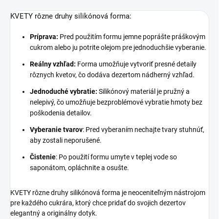
KVETY rôzne druhy silikónová forma:
Príprava:
Pred použitím formu jemne poprášte práškovým
cukrom alebo ju potrite olejom pre jednoduchšie vyberanie.
Reálny vzhľad:
Forma umožňuje vytvoriť presné detaily
rôznych kvetov, čo dodáva dezertom nádherný vzhľad.
Jednoduché vybratie:
Silikónový materiál je pružný a
nelepivý, čo umožňuje bezproblémové vybratie hmoty bez
poškodenia detailov.
Vyberanie tvarov
: Pred vyberaním nechajte tvary stuhnúť,
aby zostali neporušené.
Čistenie
: Po použití formu umyte v teplej vode so
saponátom, opláchnite a osušte.
KVETY rôzne druhy silikónová forma je neoceniteľným nástrojom
pre každého cukrára, ktorý chce pridať do svojich dezertov
elegantný a originálny dotyk.