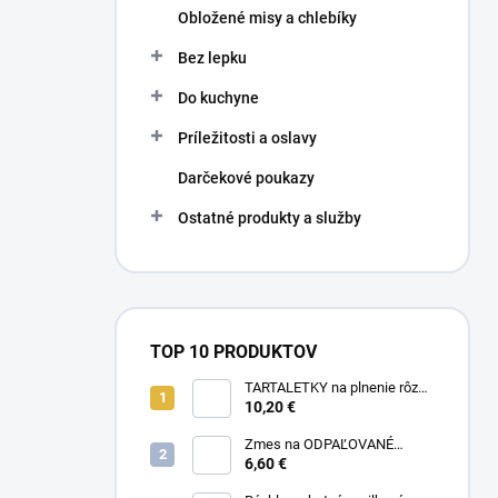
Obložené misy a chlebíky
Bez lepku
Do kuchyne
Príležitosti a oslavy
Darčekové poukazy
Ostatné produkty a služby
TOP 10 PRODUKTOV
TARTALETKY na plnenie rôzne
druhy 34 ks
10,20 €
Zmes na ODPAĽOVANÉ
CESTO bez odpaľovania 500 g
6,60 €