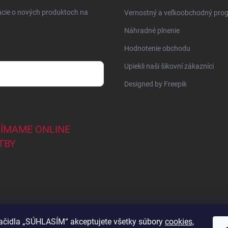
ácie o nových produktoch na
Vernostný a veľkoobchodný pro
Náhradné plnenie
Hodnotenie obchodu
Upiekli naši šikovní zákazníci
Designed by Freepik
JÍMAME ONLINE
TBY
lačidla „SÚHLASÍM“ akceptujete všetky súbory
cookies
,