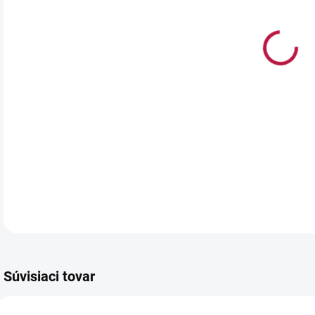
Sili
nást
krém
Roz
Mate
Sili
DETA
Súvisiaci tovar