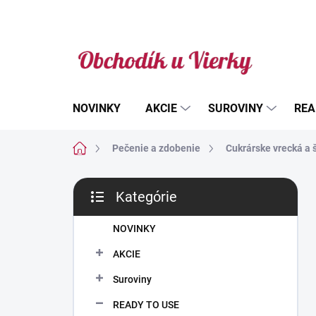
Prejsť
na
obsah
NOVINKY
AKCIE
SUROVINY
REA
Domov
Pečenie a zdobenie
Cukrárske vrecká a 
B
Kategórie
o
Preskočiť
č
kategórie
n
NOVINKY
ý
AKCIE
p
a
Suroviny
n
READY TO USE
e