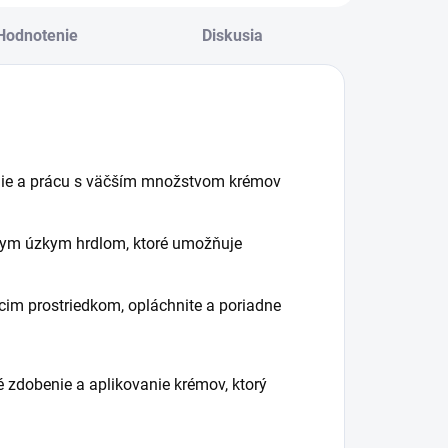
Hodnotenie
Diskusia
enie a prácu s väčším množstvom krémov
nym úzkym hrdlom, ktoré umožňuje
cim prostriedkom, opláchnite a poriadne
é zdobenie a aplikovanie krémov, ktorý