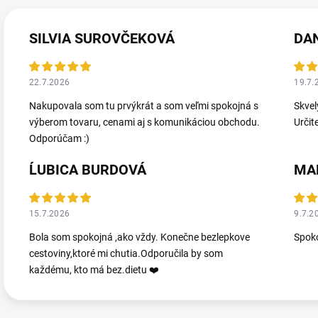
SILVIA SUROVČEKOVÁ
DA
22.7.2026
19.7.
Nakupovala som tu prvýkrát a som veľmi spokojná s
Skvel
výberom tovaru, cenami aj s komunikáciou obchodu.
Určit
Odporúčam :)
ĹUBICA BURDOVÁ
MA
15.7.2026
9.7.2
Bola som spokojná ,ako vždy. Konečne bezlepkove
Spoko
cestoviny,ktoré mi chutia.Odporučila by som
každému, kto má bez.dietu ❤️