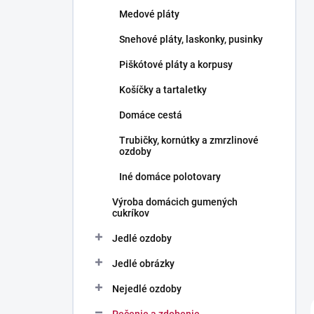
l
Medové pláty
Snehové pláty, laskonky, pusinky
Piškótové pláty a korpusy
Košíčky a tartaletky
Domáce cestá
Trubičky, kornútky a zmrzlinové
ozdoby
Iné domáce polotovary
Výroba domácich gumených
cukríkov
Jedlé ozdoby
Jedlé obrázky
Nejedlé ozdoby