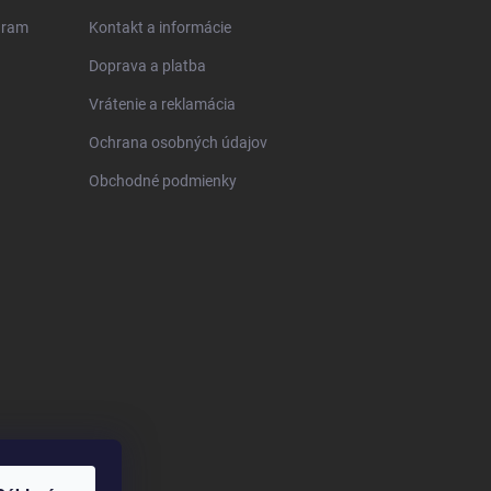
gram
Kontakt a informácie
Doprava a platba
Vrátenie a reklamácia
Ochrana osobných údajov
Obchodné podmienky
Vytvorili sme vlastnú
Android aplikáciu –
pre vás! 💛
​💡 Chcete si
spríjemniť
nakupovanie, byť
medzi prvými, ktorí
sa dozvedia o
špeciálnych akciách
ÁNO
Nie
a novinkách, a mať
všetko pre pečenie
na dosah ruky?​