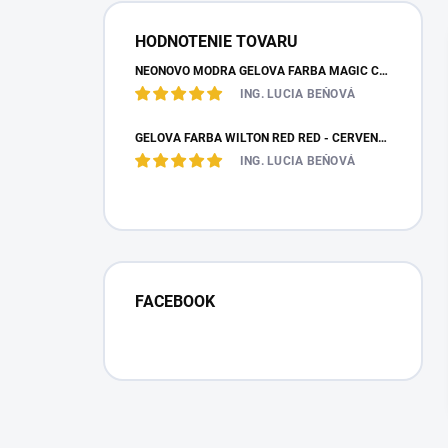
HODNOTENIE TOVARU
NEÓNOVO MODRÁ GELOVÁ FARBA MAGIC COLOURS – JEDLÁ FARBA 32G
ING. LUCIA BEŇOVÁ
GÉLOVÁ FARBA WILTON RED RED - ČERVENÁ 28,35 G
ING. LUCIA BEŇOVÁ
FACEBOOK