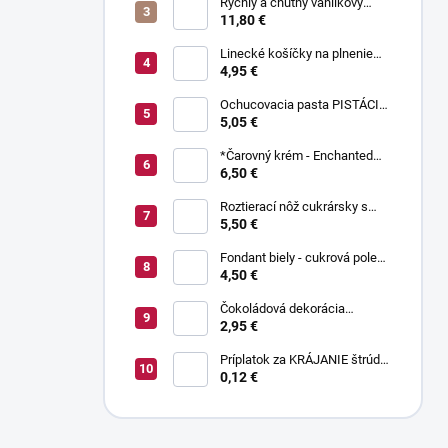
Rýchly a chutný vanilkový
puding bez varenia 1 kg
11,80 €
Linecké košíčky na plnenie
300 g
4,95 €
Ochucovacia pasta PISTÁCIA
70 g
5,05 €
*Čarovný krém - Enchanted
Cream ® 450 g
6,50 €
Roztierací nôž cukrársky s
ohnutou čepeľou 37 cm
5,50 €
Fondant biely - cukrová poleva
800 g
4,50 €
Čokoládová dekorácia
pruhované paličky TWISTER
2,95 €
20 g
Príplatok za KRÁJANIE štrúdle
(1 ks) - zvoľte len pri osobnom
0,12 €
odbere