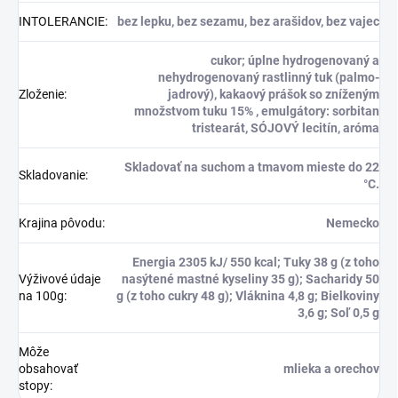
INTOLERANCIE
:
bez lepku, bez sezamu, bez arašidov, bez vajec
cukor; úplne hydrogenovaný a
nehydrogenovaný rastlinný tuk (palmo-
Zloženie
:
jadrový), kakaový prášok so zníženým
množstvom tuku 15% , emulgátory: sorbitan
tristearát, SÓJOVÝ lecitín, aróma
Skladovať na suchom a tmavom mieste do 22
Skladovanie
:
°C.
Krajina pôvodu
:
Nemecko
Energia 2305 kJ/ 550 kcal; Tuky 38 g (z toho
Výživové údaje
nasýtené mastné kyseliny 35 g); Sacharidy 50
na 100g
:
g (z toho cukry 48 g); Vláknina 4,8 g; Bielkoviny
3,6 g; Soľ 0,5 g
Môže
obsahovať
mlieka a orechov
stopy
: