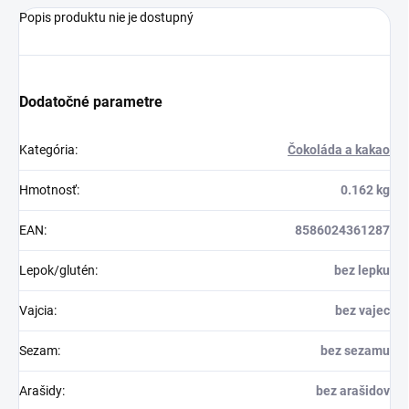
Popis produktu nie je dostupný
Dodatočné parametre
Kategória
:
Čokoláda a kakao
Hmotnosť
:
0.162 kg
EAN
:
8586024361287
Lepok/glutén
:
bez lepku
Vajcia
:
bez vajec
Sezam
:
bez sezamu
Arašidy
:
bez arašidov