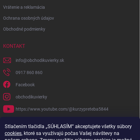
Vrátenie a reklamácia
Ochrana osobných údajov
Obchodné podmienky
KONTAKT
info
@
obchodikuvierky.sk
0917 860 860
Facebook
obchodikuvierky
https://www.youtube.com/@kurzypreteba5844
PRIJÍMAME ONLINE PLATBY
Stlačením tlačidla „SÚHLASÍM“ akceptujete všetky súbory
cookies
, ktoré sa využívajú počas Vašej návštevy na