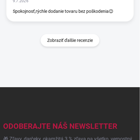
9.7.2026
Spokojnosť,rýchle dodanie tovaru bez poškodenia😉
Zobraziť ďalšie recenzie
Z
á
p
ä
t
i
ODOBERAJTE NÁŠ NEWSLETTER
e
🎁 Zľavy, darčeky, okamžitá 3 % zľava na všetko, vernostný