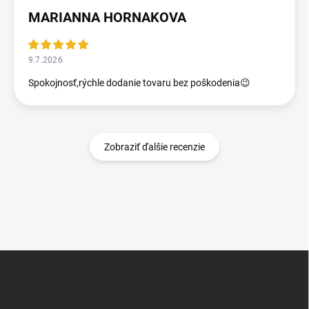
MARIANNA HORNAKOVA
9.7.2026
Spokojnosť,rýchle dodanie tovaru bez poškodenia😉
Zobraziť ďalšie recenzie
Z
á
p
ä