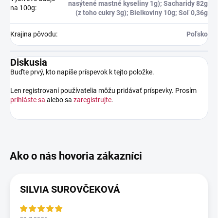
nasýtené mastné kyseliny 1g); Sacharidy 82g
na 100g
:
(z toho cukry 3g); Bielkoviny 10g; Soľ 0,36g
Krajina pôvodu
:
Poľsko
Diskusia
Buďte prvý, kto napíše príspevok k tejto položke.
Len registrovaní používatelia môžu pridávať príspevky. Prosím
prihláste sa
alebo sa
zaregistrujte
.
SILVIA SUROVČEKOVÁ