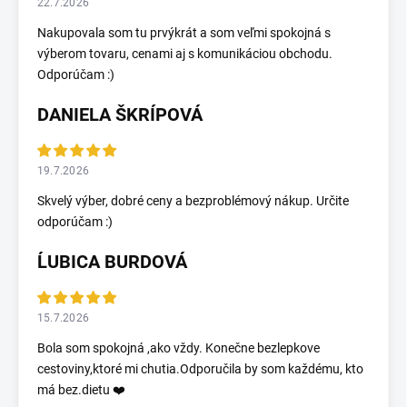
22.7.2026
Nakupovala som tu prvýkrát a som veľmi spokojná s
výberom tovaru, cenami aj s komunikáciou obchodu.
Odporúčam :)
DANIELA ŠKRÍPOVÁ
19.7.2026
Skvelý výber, dobré ceny a bezproblémový nákup. Určite
odporúčam :)
ĹUBICA BURDOVÁ
15.7.2026
Bola som spokojná ,ako vždy. Konečne bezlepkove
cestoviny,ktoré mi chutia.Odporučila by som každému, kto
má bez.dietu ❤️