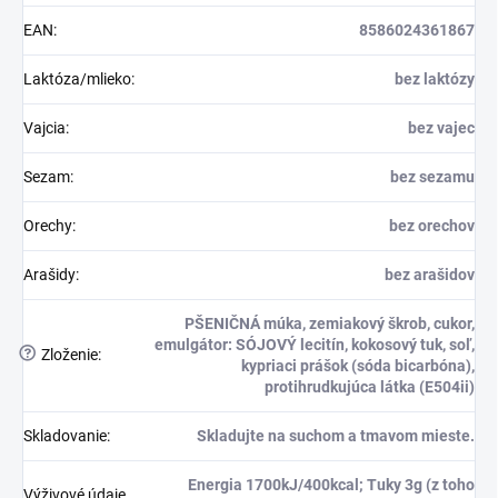
EAN
:
8586024361867
Laktóza/mlieko
:
bez laktózy
Vajcia
:
bez vajec
Sezam
:
bez sezamu
Orechy
:
bez orechov
Arašidy
:
bez arašidov
PŠENIČNÁ múka, zemiakový škrob, cukor,
emulgátor: SÓJOVÝ lecitín, kokosový tuk, soľ,
?
Zloženie
:
kypriaci prášok (sóda bicarbóna),
protihrudkujúca látka (E504ii)
Skladovanie
:
Skladujte na suchom a tmavom mieste.
Energia 1700kJ/400kcal; Tuky 3g (z toho
Výživové údaje