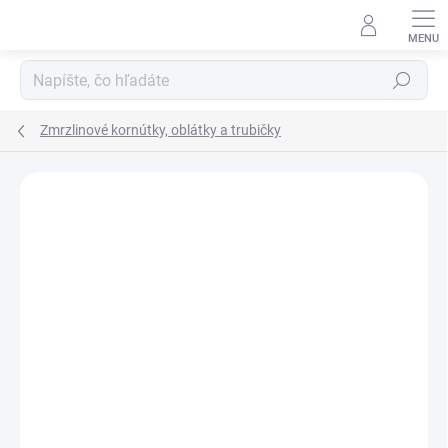
Prejsť
na
obsah
Hľadať
Zmrzlinové kornútky, oblátky a trubičky
Podrobnosti hodnotenia
Neohodnotené
ZNAČKA:
VIERKA