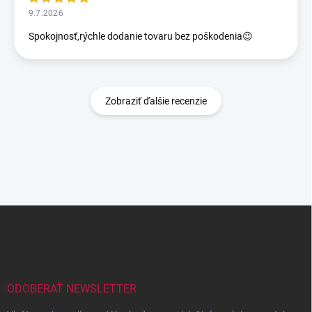
9.7.2026
Spokojnosť,rýchle dodanie tovaru bez poškodenia😉
Zobraziť ďalšie recenzie
Z
á
p
ä
t
i
ODOBERAŤ NEWSLETTER
e