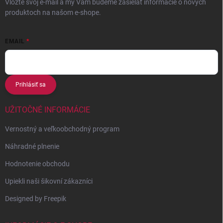
Vložte svoj e-mail a my Vám budeme zasielať informácie o nových
produktoch na našom e-shope.
EMAIL
Prihlásiť sa
UŽITOČNÉ INFORMÁCIE
Vernostný a veľkoobchodný program
Náhradné plnenie
Hodnotenie obchodu
Upiekli naši šikovní zákazníci
Designed by Freepik