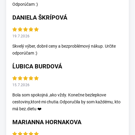
Odporúčam :)
DANIELA ŠKRÍPOVÁ
19.7.2026
Skvelý výber, dobré ceny a bezproblémový nákup. Určite
odporúčam :)
ĹUBICA BURDOVÁ
15.7.2026
Bola som spokojná ,ako vždy. Konečne bezlepkove
cestoviny,ktoré mi chutia.Odporučila by som každému, kto
má bez.dietu ❤️
MARIANNA HORNAKOVA