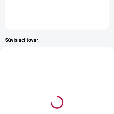
−
+
Pridať do košíka
OPÝTAŤ SA
STRÁŽIŤ
Súvisiaci tovar
AKCIA
AKCIA
NA SKLADE
NA SKLADE
Kruh
Obdĺžnik
3,50 €
3,50 €
od
od