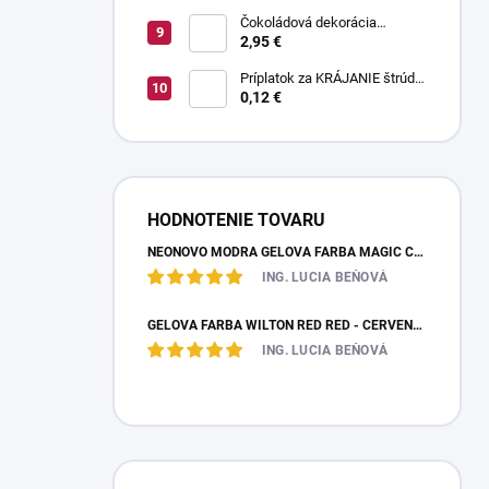
Čokoládová dekorácia
pruhované paličky TWISTER
2,95 €
20 g
Príplatok za KRÁJANIE štrúdle
(1 ks) - zvoľte len pri osobnom
0,12 €
odbere
HODNOTENIE TOVARU
NEÓNOVO MODRÁ GELOVÁ FARBA MAGIC COLOURS – JEDLÁ FARBA 32G
ING. LUCIA BEŇOVÁ
GÉLOVÁ FARBA WILTON RED RED - ČERVENÁ 28,35 G
ING. LUCIA BEŇOVÁ