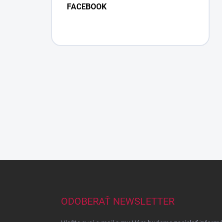
FACEBOOK
Z
á
p
ä
ODOBERAŤ NEWSLETTER
t
i