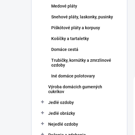
l
Medové pláty
Snehové pláty, laskonky, pusinky
Piškótové pláty a korpusy
Košíčky a tartaletky
Domáce cestá
Trubičky, kornútky a zmrzlinové
ozdoby
Iné domáce polotovary
Výroba domácich gumených
cukríkov
Jedlé ozdoby
Jedlé obrázky
Nejedlé ozdoby