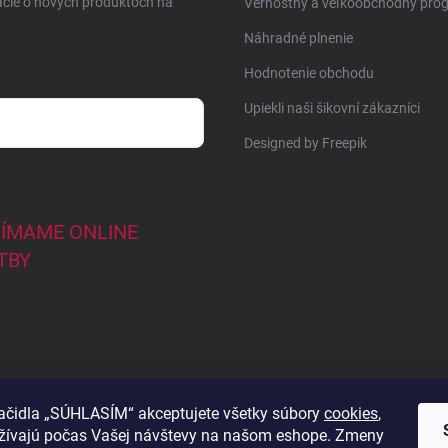
ácie o nových produktoch na
Vernostný a veľkoobchodný pro
Náhradné plnenie
Hodnotenie obchodu
Upiekli naši šikovní zákazníci
Designed by Freepik
JÍMAME ONLINE
TBY
lačidla „SÚHLASÍM“ akceptujete všetky súbory
cookies
,
užívajú počas Vašej návštevy na našom eshope. Zmeny
44