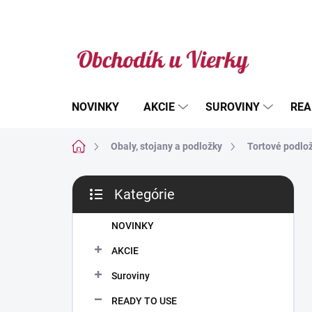
Prejsť
na
obsah
NOVINKY
AKCIE
SUROVINY
REA
Domov
Obaly, stojany a podložky
Tortové podlož
B
Kategórie
o
Preskočiť
č
kategórie
n
NOVINKY
ý
AKCIE
p
a
Suroviny
n
READY TO USE
e