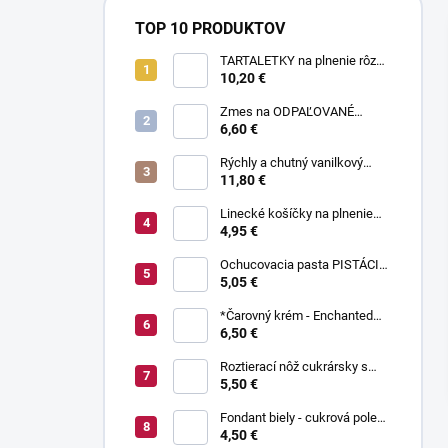
TOP 10 PRODUKTOV
TARTALETKY na plnenie rôzne
druhy 34 ks
10,20 €
Zmes na ODPAĽOVANÉ
CESTO bez odpaľovania 500 g
6,60 €
Rýchly a chutný vanilkový
puding bez varenia 1 kg
11,80 €
Linecké košíčky na plnenie
300 g
4,95 €
Ochucovacia pasta PISTÁCIA
70 g
5,05 €
*Čarovný krém - Enchanted
Cream ® 450 g
6,50 €
Roztierací nôž cukrársky s
ohnutou čepeľou 37 cm
5,50 €
Fondant biely - cukrová poleva
800 g
4,50 €