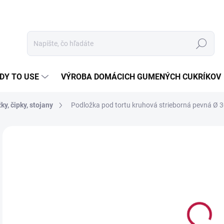
Hľadať
DY TO USE
VÝROBA DOMÁCICH GUMENÝCH CUKRÍKOV
ky, čipky, stojany
Podložka pod tortu kruhová strieborná pevná Ø 
Neohodnotené
Podrobnosti hodnotenia
ZNAČKA:
FUNCAK
1,
Jedn
1,90 
cena
NA