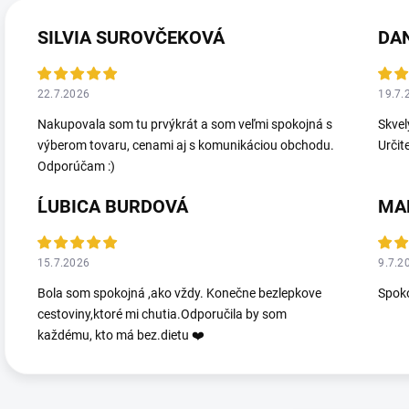
SILVIA SUROVČEKOVÁ
DA
22.7.2026
19.7.
Nakupovala som tu prvýkrát a som veľmi spokojná s
Skvel
výberom tovaru, cenami aj s komunikáciou obchodu.
Určit
Odporúčam :)
ĹUBICA BURDOVÁ
MA
15.7.2026
9.7.2
Bola som spokojná ,ako vždy. Konečne bezlepkove
Spoko
cestoviny,ktoré mi chutia.Odporučila by som
každému, kto má bez.dietu ❤️