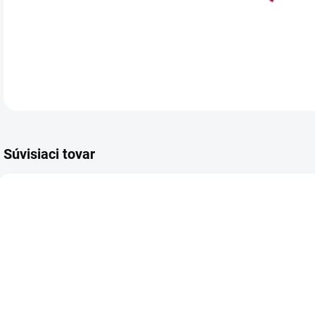
Ø 3
Súvisiaci tovar
3917
3918
NA SKLADE
NA SKLADE
(>5 KS)
(>5 KS)
Podložka pod
Podložka pod