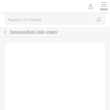
Prejsť
na
obsah
Hľadať
Tortové podložky, čipky, stojany
Podrobnosti hodnotenia
Neohodnotené
ZNAČKA:
FUNCAKES