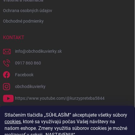
Vrátenie a reklamácia
Ochrana osobných údajov
Obchodné podmienky
KONTAKT
info
@
obchodikuvierky.sk
0917 860 860
Facebook
obchodikuvierky
https://www.youtube.com/@kurzypreteba5844
PRIJÍMAME ONLINE PLATBY
Stlačením tlačidla „SÚHLASÍM“ akceptujete všetky súbory
cookies
, ktoré sa využívajú počas Vašej návštevy na
našom eshope. Zmeny využitia súborov cookies je možné
realizovať v sekcii „NASTAVENIA“.