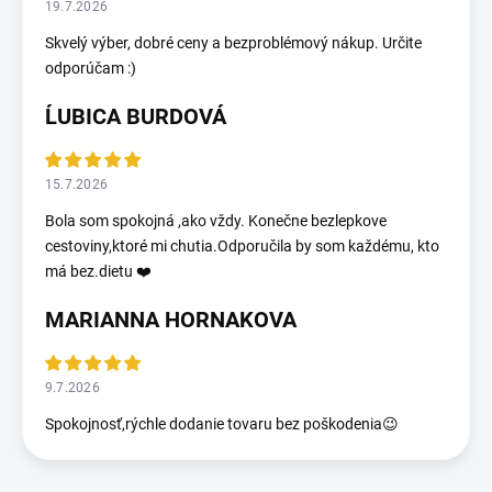
19.7.2026
Skvelý výber, dobré ceny a bezproblémový nákup. Určite
odporúčam :)
ĹUBICA BURDOVÁ
15.7.2026
Bola som spokojná ,ako vždy. Konečne bezlepkove
cestoviny,ktoré mi chutia.Odporučila by som každému, kto
má bez.dietu ❤️
MARIANNA HORNAKOVA
9.7.2026
Spokojnosť,rýchle dodanie tovaru bez poškodenia😉