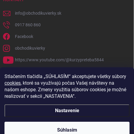
info
@
obchodikuvierky.sk
0917 860 860
Facebook
obchodikuvierky
https://www.youtube.com/@kurzypreteba5844
PRIJÍMAME ONLINE PLATBY
Stlačením tlačidla „SÚHLASÍM“ akceptujete všetky súbory
cookies
, ktoré sa využívajú počas Vašej návštevy na
našom eshope. Zmeny využitia súborov cookies je možné
realizovať v sekcii „NASTAVENIA“.
Nastavenie
Copyright 2026
Obchodík u Vierky
. Všetky práva vyhradené.
Súhlasím
Vytvoril Shoptet