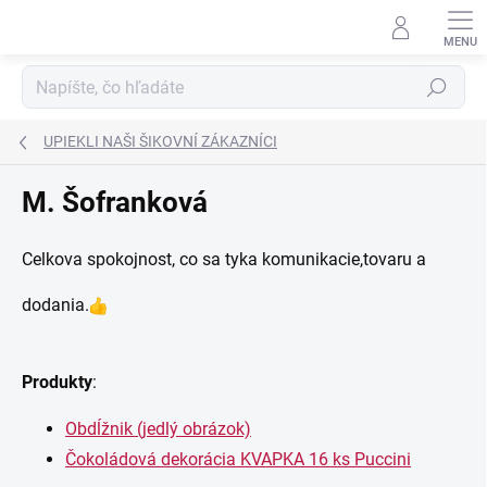
Prejsť
na
obsah
Hľadať
UPIEKLI NAŠI ŠIKOVNÍ ZÁKAZNÍCI
M. Šofranková
Celkova spokojnost, co sa tyka komunikacie,tovaru a
dodania.
Produkty
:
Obdĺžnik (jedlý obrázok)
Čokoládová dekorácia KVAPKA 16 ks Puccini