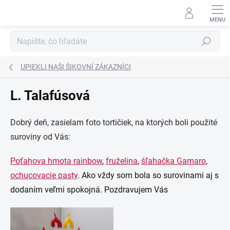
Prejsť
na
obsah
Hľadať
UPIEKLI NAŠI ŠIKOVNÍ ZÁKAZNÍCI
L. Talafúsová
Dobrý deň, zasielam foto tortičiek, na ktorých boli použité
suroviny od Vás:
Poťahova hmota rainbow
,
fruželina
,
šľahačka Gamaro
,
ochucovacie pasty
. Ako vždy som bola so surovinami aj s
dodaním veľmi spokojná. Pozdravujem Vás