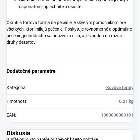
saponátom, opláchnite a osušte.
Okrúhla tortová forma na pečenie je skvelým pomocníkom pre
všetkých, ktorí milujú pečenie. Poskytuje rovnomerné a optimálne
pečenie, jednoducho sa používa a čistí, a je vhodná na rôzne
druhy dezertov.
Dodatočné parametre
Kategória
:
Kovové formy
Hmotnosť
:
0.21 kg
EAN
:
1000000003191
Diskusia
Buďte prvý, kto napíše príspevok k tejto položke.