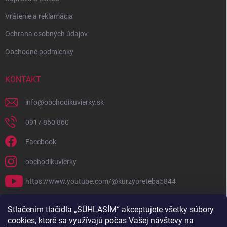
Vrátenie a reklamácia
Ochrana osobných údajov
Obchodné podmienky
KONTAKT
info
@
obchodikuvierky.sk
0917 860 860
Facebook
obchodikuvierky
https://www.youtube.com/@kurzypreteba5844
PRIJÍMAME ONLINE PLATBY
Stlačením tlačidla „SÚHLASÍM“ akceptujete všetky súbory
cookies
, ktoré sa využívajú počas Vašej návštevy na