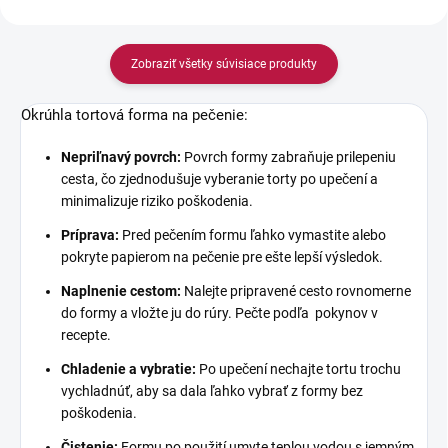
Zobraziť všetky súvisiace produkty
Okrúhla tortová forma na pečenie:
Nepriľnavý povrch:
Povrch formy zabraňuje prilepeniu
cesta, čo zjednodušuje vyberanie torty po upečení a
minimalizuje riziko poškodenia.
Príprava:
Pred pečením formu ľahko vymastite alebo
pokryte papierom na pečenie pre ešte lepší výsledok.
Naplnenie cestom:
Nalejte pripravené cesto rovnomerne
do formy a vložte ju do rúry. Pečte podľa pokynov v
recepte.
Chladenie a vybratie:
Po upečení nechajte tortu trochu
vychladnúť, aby sa dala ľahko vybrať z formy bez
poškodenia.
Čistenie:
Formu po použití umyte teplou vodou s jemným