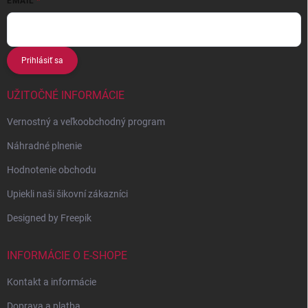
EMAIL
Prihlásiť sa
UŽITOČNÉ INFORMÁCIE
Vernostný a veľkoobchodný program
Náhradné plnenie
Hodnotenie obchodu
Upiekli naši šikovní zákazníci
Designed by Freepik
INFORMÁCIE O E-SHOPE
Kontakt a informácie
Doprava a platba