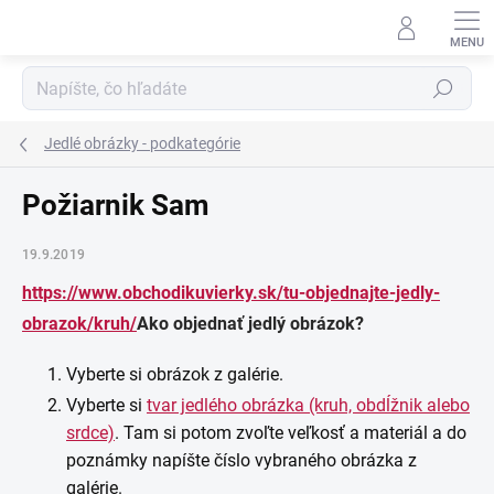
Prejsť
na
obsah
Hľadať
Jedlé obrázky - podkategórie
Požiarnik Sam
19.9.2019
https://www.obchodikuvierky.sk/tu-objednajte-jedly-
obrazok/kruh/
Ako objednať jedlý obrázok?
Vyberte si obrázok z galérie.
Vyberte si
tvar jedlého obrázka (kruh, obdĺžnik alebo
srdce)
. Tam si potom zvoľte veľkosť a materiál a do
poznámky napíšte číslo vybraného obrázka z
galérie.