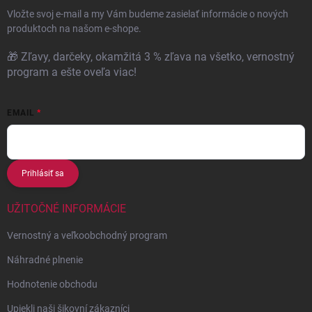
Vložte svoj e-mail a my Vám budeme zasielať informácie o nových
produktoch na našom e-shope.
🎁 Zľavy, darčeky, okamžitá 3 % zľava na všetko, vernostný
program a ešte oveľa viac!
EMAIL
Prihlásiť sa
UŽITOČNÉ INFORMÁCIE
Vernostný a veľkoobchodný program
Náhradné plnenie
Hodnotenie obchodu
Upiekli naši šikovní zákazníci