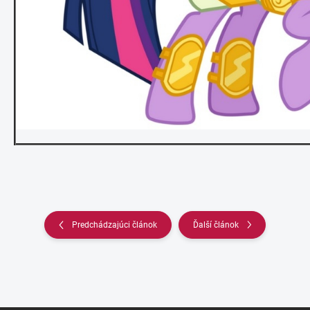
Predchádzajúci článok
Ďalší článok