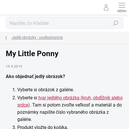
Prejsť
na
obsah
Hľadať
Jedlé obrázky - podkategórie
My Little Ponny
19.9.2019
Ako objednať jedlý obrázok?
Vyberte si obrázok z galérie.
Vyberte si
tvar jedlého obrázka (kruh, obdĺžnik alebo
srdce)
. Tam si potom zvoľte veľkosť a materiál a do
poznámky napíšte číslo vybraného obrázka z
galérie.
Produkt vložte do košíka.