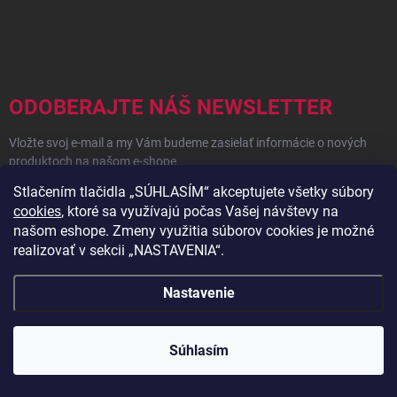
Z
á
p
ä
t
i
ODOBERAJTE NÁŠ NEWSLETTER
e
Vložte svoj e-mail a my Vám budeme zasielať informácie o nových
produktoch na našom e-shope.
Stlačením tlačidla „SÚHLASÍM“ akceptujete všetky súbory
🎁 Zľavy, darčeky, okamžitá 3 % zľava na všetko, vernostný
cookies
, ktoré sa využívajú počas Vašej návštevy na
program a ešte oveľa viac!
našom eshope. Zmeny využitia súborov cookies je možné
realizovať v sekcii „NASTAVENIA“.
EMAIL
Nastavenie
Prihlásiť sa
Súhlasím
UŽITOČNÉ INFORMÁCIE