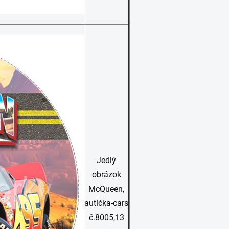
Jedlý
obrázok
McQueen,
autíčka-cars
č.8005,13