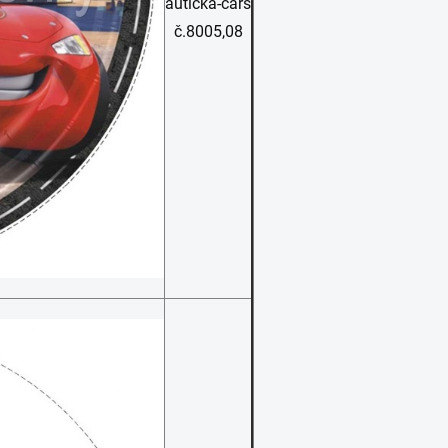
autíčka-cars
č.8005,08