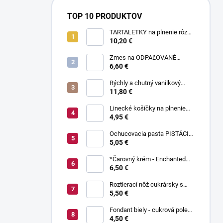
TOP 10 PRODUKTOV
TARTALETKY na plnenie rôzne
druhy 34 ks
10,20 €
Zmes na ODPAĽOVANÉ
CESTO bez odpaľovania 500 g
6,60 €
Rýchly a chutný vanilkový
puding bez varenia 1 kg
11,80 €
Linecké košíčky na plnenie
300 g
4,95 €
Ochucovacia pasta PISTÁCIA
70 g
5,05 €
*Čarovný krém - Enchanted
Cream ® 450 g
6,50 €
Roztierací nôž cukrársky s
ohnutou čepeľou 37 cm
5,50 €
Fondant biely - cukrová poleva
800 g
4,50 €