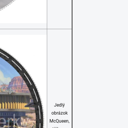
Jedlý
obrázok
McQueen,