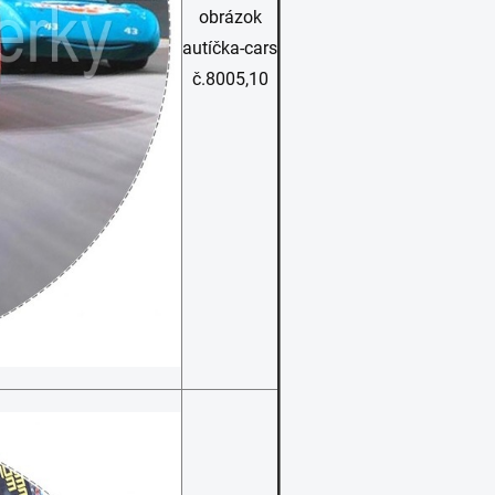
obrázok
autíčka-cars
č.8005,10