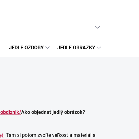
PRÁZDNY KOŠÍK
NÁKUPNÝ
KOŠÍK
JEDLÉ OZDOBY
JEDLÉ OBRÁZKY
NEJEDLÉ OZ
/obdlznik/
Ako objednať jedlý obrázok?
e)
. Tam si potom zvoľte veľkosť a materiál a