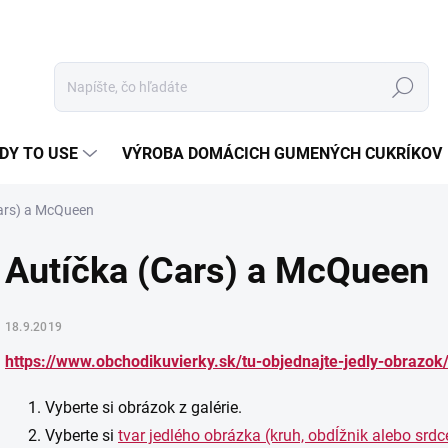
Hľadať
DY TO USE
VÝROBA DOMÁCICH GUMENÝCH CUKRÍKOV
ars) a McQueen
Autíčka (Cars) a McQueen
18.9.2019
https://www.obchodikuvierky.sk/tu-objednajte-jedly-obrazok
Vyberte si obrázok z galérie.
Vyberte si
tvar jedlého obrázka (kruh, obdĺžnik alebo srdc