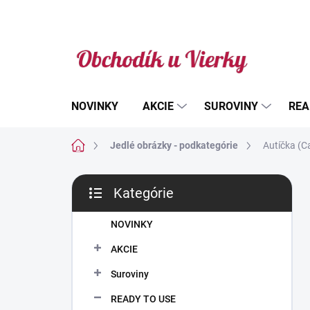
Prejsť
na
obsah
NOVINKY
AKCIE
SUROVINY
REA
Domov
Jedlé obrázky - podkategórie
Autíčka (C
B
Kategórie
o
Preskočiť
č
kategórie
n
NOVINKY
ý
AKCIE
p
a
Suroviny
n
READY TO USE
e