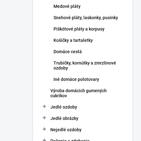
l
Medové pláty
Snehové pláty, laskonky, pusinky
Piškótové pláty a korpusy
Košíčky a tartaletky
Domáce cestá
Trubičky, kornútky a zmrzlinové
ozdoby
Iné domáce polotovary
Výroba domácich gumených
cukríkov
Jedlé ozdoby
Jedlé obrázky
Nejedlé ozdoby