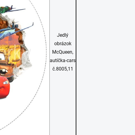
Jedlý
obrázok
McQueen,
autíčka-cars
č.8005,11