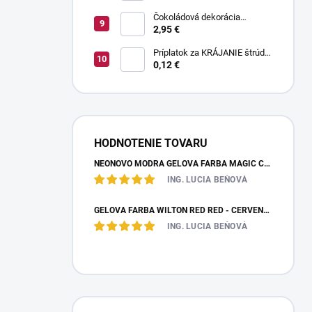
Čokoládová dekorácia
pruhované paličky TWISTER
2,95 €
20 g
Príplatok za KRÁJANIE štrúdle
(1 ks) - zvoľte len pri osobnom
0,12 €
odbere
HODNOTENIE TOVARU
NEÓNOVO MODRÁ GELOVÁ FARBA MAGIC COLOURS – JEDLÁ FARBA 32G
ING. LUCIA BEŇOVÁ
GÉLOVÁ FARBA WILTON RED RED - ČERVENÁ 28,35 G
ING. LUCIA BEŇOVÁ