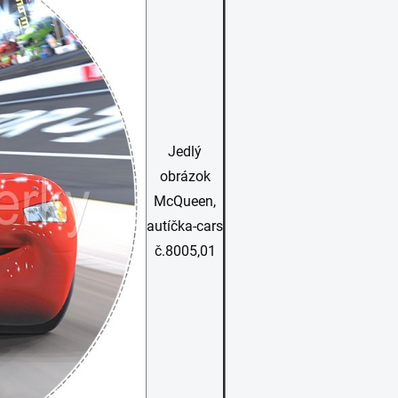
Jedlý
obrázok
McQueen,
autíčka-cars
č.8005,01