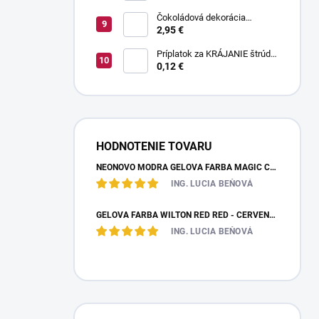
Čokoládová dekorácia
pruhované paličky TWISTER
2,95 €
20 g
Príplatok za KRÁJANIE štrúdle
(1 ks) - zvoľte len pri osobnom
0,12 €
odbere
HODNOTENIE TOVARU
NEÓNOVO MODRÁ GELOVÁ FARBA MAGIC COLOURS – JEDLÁ FARBA 32G
ING. LUCIA BEŇOVÁ
GÉLOVÁ FARBA WILTON RED RED - ČERVENÁ 28,35 G
ING. LUCIA BEŇOVÁ