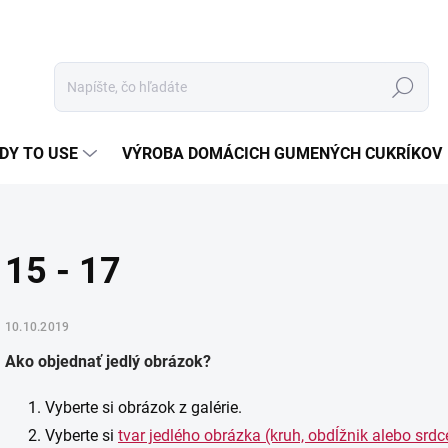
Hľadať
DY TO USE
VÝROBA DOMÁCICH GUMENÝCH CUKRÍKOV
15 - 17
10.10.2019
Ako objednať jedlý obrázok?
Vyberte si obrázok z galérie.
Vyberte si
tvar jedlého obrázka (kruh, obdĺžnik alebo srdc