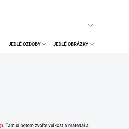
PRÁZDNY KOŠÍK
NÁKUPNÝ
KOŠÍK
JEDLÉ OZDOBY
JEDLÉ OBRÁZKY
NEJEDLÉ OZ
e)
. Tam si potom zvoľte veľkosť a materiál a