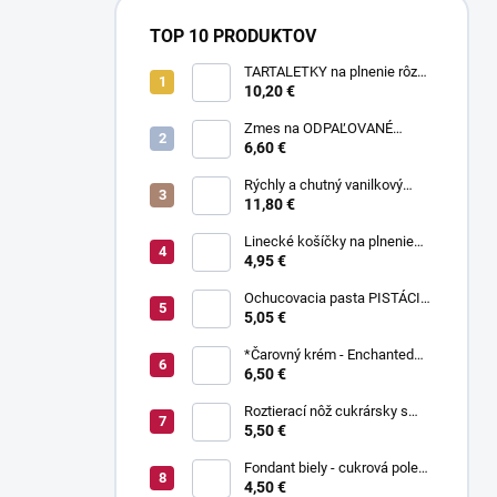
TOP 10 PRODUKTOV
TARTALETKY na plnenie rôzne
druhy 34 ks
10,20 €
Zmes na ODPAĽOVANÉ
CESTO bez odpaľovania 500 g
6,60 €
Rýchly a chutný vanilkový
puding bez varenia 1 kg
11,80 €
Linecké košíčky na plnenie
300 g
4,95 €
Ochucovacia pasta PISTÁCIA
70 g
5,05 €
*Čarovný krém - Enchanted
Cream ® 450 g
6,50 €
Roztierací nôž cukrársky s
ohnutou čepeľou 37 cm
5,50 €
Fondant biely - cukrová poleva
800 g
4,50 €