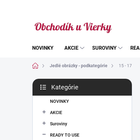
Prejsť
na
obsah
NOVINKY
AKCIE
SUROVINY
REA
Domov
Jedlé obrázky - podkategórie
15 - 17
B
Kategórie
o
Preskočiť
č
kategórie
n
NOVINKY
ý
AKCIE
p
a
Suroviny
n
READY TO USE
e