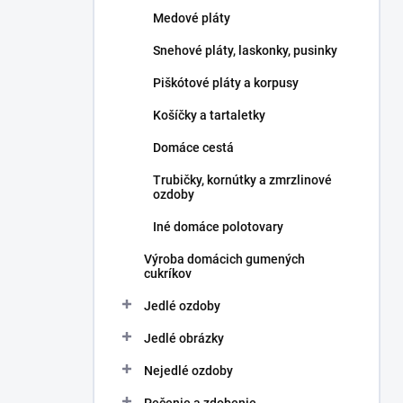
l
Medové pláty
Snehové pláty, laskonky, pusinky
Piškótové pláty a korpusy
Košíčky a tartaletky
Domáce cestá
Trubičky, kornútky a zmrzlinové
ozdoby
Iné domáce polotovary
Výroba domácich gumených
cukríkov
Jedlé ozdoby
Jedlé obrázky
Nejedlé ozdoby