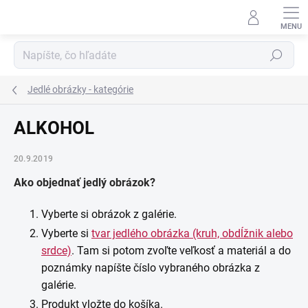
Prejsť
na
obsah
Hľadať
Jedlé obrázky - kategórie
ALKOHOL
20.9.2019
Ako objednať jedlý obrázok?
Vyberte si obrázok z galérie.
Vyberte si
tvar jedlého obrázka (kruh, obdĺžnik alebo
srdce)
. Tam si potom zvoľte veľkosť a materiál a do
poznámky napíšte číslo vybraného obrázka z
galérie.
Produkt vložte do košíka.