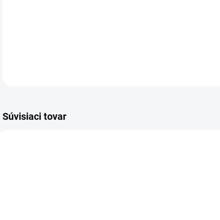
Roz
Mate
Súvisiaci tovar
2402
2212
NA SKLADE
NA SKLADE
(>5 KS)
(>5 KS)