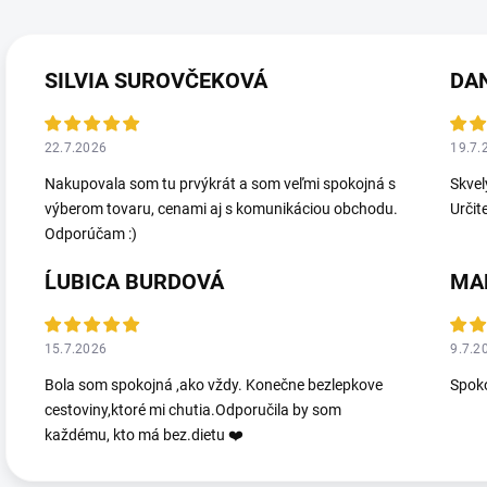
SILVIA SUROVČEKOVÁ
DA
22.7.2026
19.7.
Nakupovala som tu prvýkrát a som veľmi spokojná s
Skvel
výberom tovaru, cenami aj s komunikáciou obchodu.
Určit
Odporúčam :)
ĹUBICA BURDOVÁ
MA
15.7.2026
9.7.2
Bola som spokojná ,ako vždy. Konečne bezlepkove
Spoko
cestoviny,ktoré mi chutia.Odporučila by som
každému, kto má bez.dietu ❤️