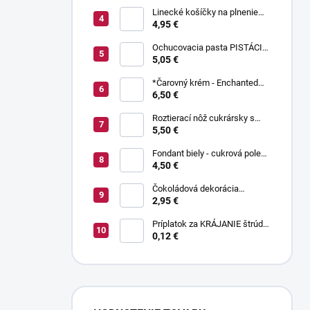
Linecké košíčky na plnenie
300 g
4,95 €
Ochucovacia pasta PISTÁCIA
70 g
5,05 €
*Čarovný krém - Enchanted
Cream ® 450 g
6,50 €
Roztierací nôž cukrársky s
ohnutou čepeľou 37 cm
5,50 €
Fondant biely - cukrová poleva
800 g
4,50 €
Čokoládová dekorácia
pruhované paličky TWISTER
2,95 €
20 g
Príplatok za KRÁJANIE štrúdle
(1 ks) - zvoľte len pri osobnom
0,12 €
odbere