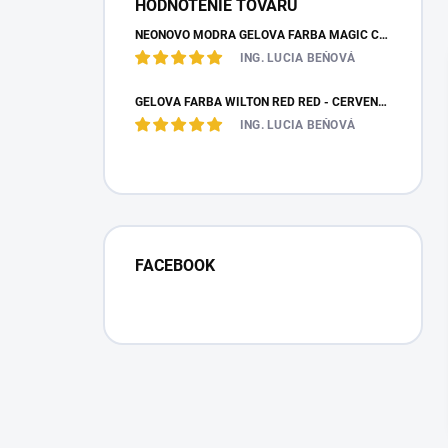
HODNOTENIE TOVARU
NEÓNOVO MODRÁ GELOVÁ FARBA MAGIC COLOURS – JEDLÁ FARBA 32G
ING. LUCIA BEŇOVÁ
GÉLOVÁ FARBA WILTON RED RED - ČERVENÁ 28,35 G
ING. LUCIA BEŇOVÁ
FACEBOOK