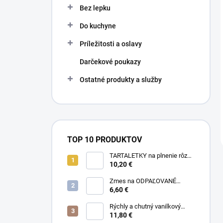
Bez lepku
Do kuchyne
Príležitosti a oslavy
Darčekové poukazy
Ostatné produkty a služby
TOP 10 PRODUKTOV
TARTALETKY na plnenie rôzne
druhy 34 ks
10,20 €
Zmes na ODPAĽOVANÉ
CESTO bez odpaľovania 500 g
6,60 €
Rýchly a chutný vanilkový
puding bez varenia 1 kg
11,80 €