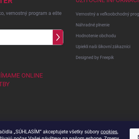
TER
UŽITOČNÉ INFORMÁCI
ko, vernostný program a ešte
Vernostný a veľkoobchodný pro
Náhradné plnenie
Hodnotenie obchodu
Prihlásiť
sa
Upiekli naši šikovní zákazníci
Designed by Freepik
JÍMAME ONLINE
TBY
lačidla „SÚHLASÍM“ akceptujete všetky súbory
cookies
,
užívajú počas Vašej návštevy na našom eshope. Zmeny