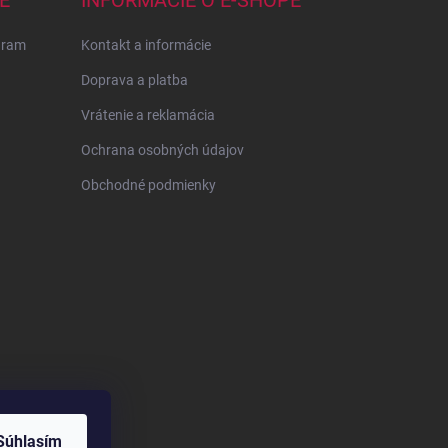
E
INFORMÁCIE O E-SHOPE
gram
Kontakt a informácie
Doprava a platba
Vrátenie a reklamácia
Ochrana osobných údajov
Obchodné podmienky
Súhlasím