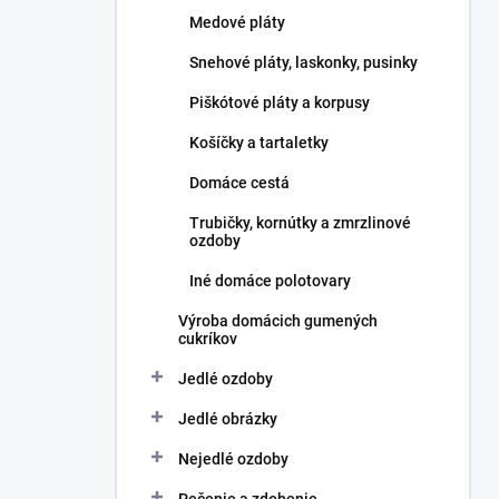
l
Medové pláty
Snehové pláty, laskonky, pusinky
Piškótové pláty a korpusy
Košíčky a tartaletky
Domáce cestá
Trubičky, kornútky a zmrzlinové
ozdoby
Iné domáce polotovary
Výroba domácich gumených
cukríkov
Jedlé ozdoby
Jedlé obrázky
Nejedlé ozdoby