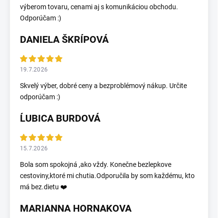
výberom tovaru, cenami aj s komunikáciou obchodu.
Odporúčam :)
DANIELA ŠKRÍPOVÁ
19.7.2026
Skvelý výber, dobré ceny a bezproblémový nákup. Určite
odporúčam :)
ĹUBICA BURDOVÁ
15.7.2026
Bola som spokojná ,ako vždy. Konečne bezlepkove
cestoviny,ktoré mi chutia.Odporučila by som každému, kto
má bez.dietu ❤️
MARIANNA HORNAKOVA