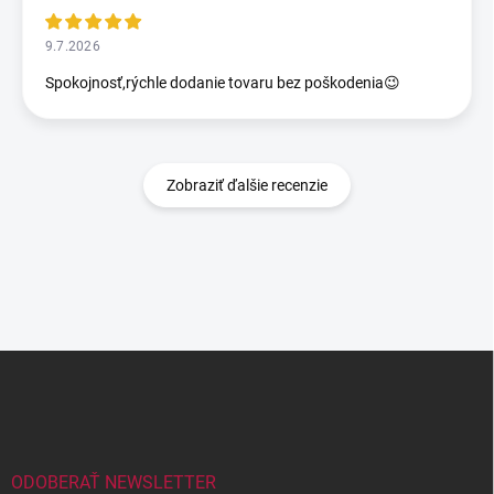
9.7.2026
Spokojnosť,rýchle dodanie tovaru bez poškodenia😉
Zobraziť ďalšie recenzie
Z
á
p
ä
t
i
ODOBERAŤ NEWSLETTER