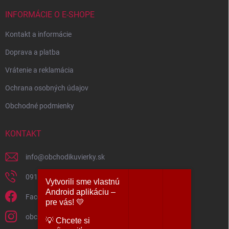
INFORMÁCIE O E-SHOPE
Kontakt a informácie
Doprava a platba
Vrátenie a reklamácia
Ochrana osobných údajov
Obchodné podmienky
KONTAKT
info
@
obchodikuvierky.sk
0917 860 860
Vytvorili sme vlastnú
Android aplikáciu –
Facebook
pre vás! 💛
obchodikuvierky
​💡 Chcete si