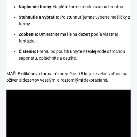
Naplnenie formy:
Naplňte formu modelovacou hmotou.
Stuhnutie a vybratie:
Po stuhnutí jemne vyberte mašličky z
formy.
Zdobenie:
Umiestnite mašle na dezert podľa vlastnej
fantázie.
Čistenie:
Formu po použití umyte v teplej vode s trochou
saponátu, opláchnite a osušte.
MAŠLE silikónová forma rôzne veľkosti 8 ks je skvelou voľbou na
oživenie dezertov veselými a roztomilými dekoráciami.