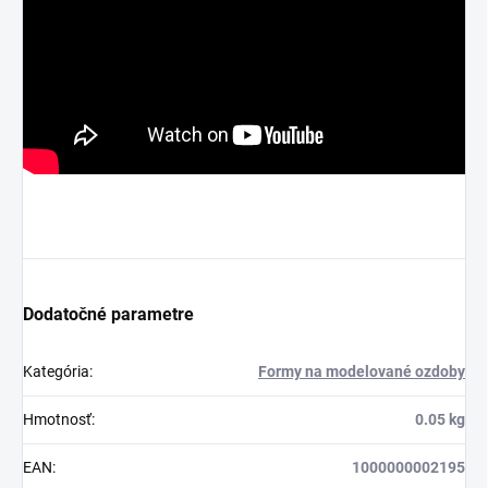
Dodatočné parametre
Kategória
:
Formy na modelované ozdoby
Hmotnosť
:
0.05 kg
EAN
:
1000000002195