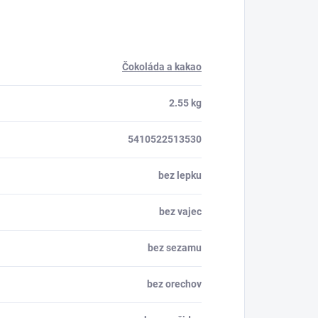
Čokoláda a kakao
2.55 kg
5410522513530
bez lepku
bez vajec
bez sezamu
bez orechov