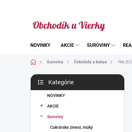
Prejsť
na
obsah
NOVINKY
AKCIE
SUROVINY
REA
Domov
Suroviny
Čokoláda a kakao
*MLIEČN
B
Kategórie
o
Preskočiť
č
kategórie
n
NOVINKY
ý
AKCIE
p
a
Suroviny
n
Cukrárske zmesi, múky
e