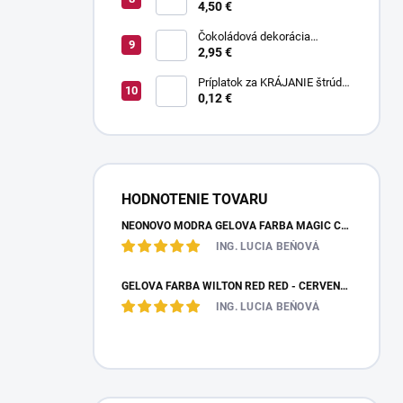
800 g
4,50 €
Čokoládová dekorácia
pruhované paličky TWISTER
2,95 €
20 g
Príplatok za KRÁJANIE štrúdle
(1 ks) - zvoľte len pri osobnom
0,12 €
odbere
HODNOTENIE TOVARU
NEÓNOVO MODRÁ GELOVÁ FARBA MAGIC COLOURS – JEDLÁ FARBA 32G
ING. LUCIA BEŇOVÁ
GÉLOVÁ FARBA WILTON RED RED - ČERVENÁ 28,35 G
ING. LUCIA BEŇOVÁ