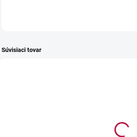
DETA
Súvisiaci tovar
AKCIA
AKC
3886
1085
NA SKLADE
NA SKLADE
(>5 KS)
(>5 KS)
Fľaša na
Silikónová
*
topenie,
forma na
zdobenie,
NANUKY 4 ks
n