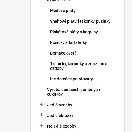
READY TO USE
Medové pláty
Snehové pláty, laskonky, pusinky
Piškótové pláty a korpusy
Košíčky a tartaletky
Domáce cestá
Trubičky, kornútky a zmrzlinové
ozdoby
Iné domáce polotovary
Výroba domácich gumených
cukríkov
Jedlé ozdoby
Jedlé obrázky
Nejedlé ozdoby