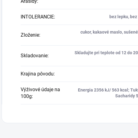
Arašidy
:
INTOLERANCIE
:
bez lepku, bez
cukor, kakaové maslo, suše
Zloženie
:
Skladujte pri teplote od 12 do 
Skladovanie
:
Krajina pôvodu
:
Výživové údaje na
Energia 2356 kJ/ 563 kcal; Tuk
100g
:
Sacharidy 5