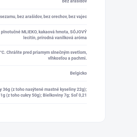
bez arašidov
 sezamu, bez arašidov, bez orechov, bez vajec
né plnotučné MLIEKO, kakaová hmota, SÓJOVÝ
lecitín, prírodná vanilková aróma
20°C. Chráňte pred priamym slnečným svetlom,
vlhkosťou a pachmi.
Belgicko
y 36g (z toho nasýtené mastné kyseliny 22g);
1g (z toho cukry 50g); Bielkoviny 7g; Soľ 0,21