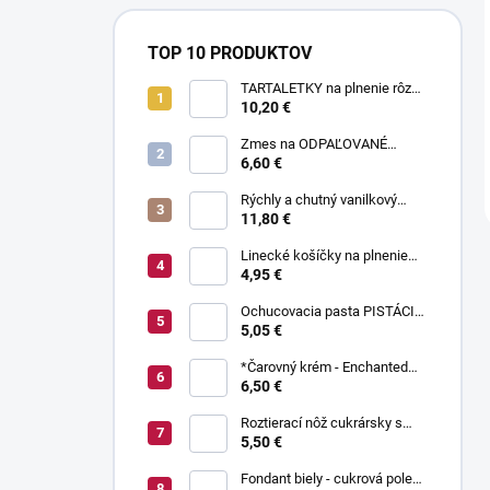
TOP 10 PRODUKTOV
TARTALETKY na plnenie rôzne
druhy 34 ks
10,20 €
Zmes na ODPAĽOVANÉ
CESTO bez odpaľovania 500 g
6,60 €
Rýchly a chutný vanilkový
puding bez varenia 1 kg
11,80 €
Linecké košíčky na plnenie
300 g
4,95 €
Ochucovacia pasta PISTÁCIA
70 g
5,05 €
*Čarovný krém - Enchanted
Cream ® 450 g
6,50 €
Roztierací nôž cukrársky s
ohnutou čepeľou 37 cm
5,50 €
Fondant biely - cukrová poleva