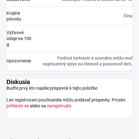
Krajina
Čína
pôvodu
:
Výživové
údaje na 100
g
:
Farbivá tartrazín a azorubín môžu mať
Upozornenie
:
nepriaznivý vplyv na činnosť a pozornosť detí.
Diskusia
Buďte prvý, kto napíše príspevok k tejto položke.
Len registrovaní používatelia môžu pridávať príspevky. Prosím
prihláste sa
alebo sa
zaregistrujte
.