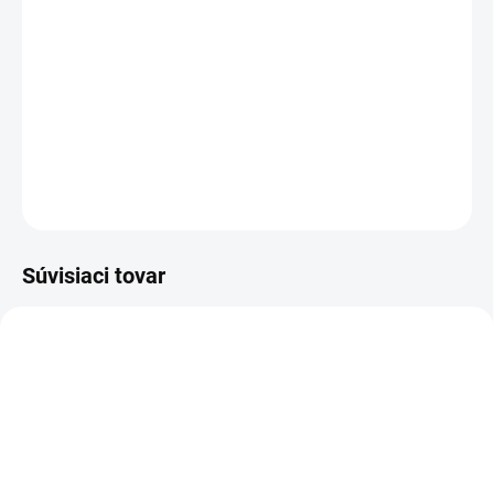
Balenie:
100 ks jedlých oblátok
KVETY a MOTÝLE z jedlej oblátky - viac v detailných informáciách.
DETAILNÉ INFORMÁCIE
OPÝTAŤ SA
STRÁŽIŤ
Súvisiaci tovar