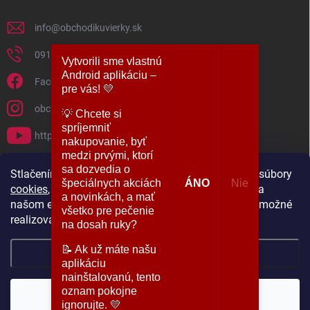
info
@
obchodikuvierky.sk
0917 860 860
Vytvorili sme vlastnú
Android aplikáciu –
Facebook
pre vás! 💛
obchodikuvierky
​💡 Chcete si
spríjemniť
https://www.youtube.com/@kurzypreteba5844
nakupovanie, byť
medzi prvými, ktorí
sa dozvedia o
PRIJÍMAME ONLINE PLATBY
Stlačením tlačidla „SÚHLASÍM“ akceptujete všetky súbory
špeciálnych akciách
ÁNO
Nie
cookies
, ktoré sa využívajú počas Vašej návštevy na
a novinkách, a mať
našom eshope. Zmeny využitia súborov cookies je možné
všetko pre pečenie
realizovať v sekcii „NASTAVENIA“.
na dosah ruky?​
📝 Ak už máte našu
Nastavenie
aplikáciu
nainštalovanú, tento
Copyright 2026
Obchodík u Vierky
. Všetky práva vyhradené.
oznam pokojne
Súhlasím
Vytvoril Shoptet
ignorujte. 💛