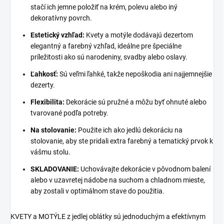
stačí ich jemne položiť na krém, polevu alebo iný
dekoratívny povrch.
Estetický vzhľad:
Kvety a m
otýle dodávajú dezertom
elegantný a farebný vzhľad, ideálne pre špeciálne
príležitosti ako sú narodeniny, svadby alebo oslavy.
Ľahkosť:
Sú veľmi ľahké, takže nepoškodia ani najjemnejšie
dezerty.
Flexibilita:
Dekorácie sú pružné a môžu byť ohnuté alebo
tvarované podľa potreby.
Na stolovanie:
Použite ich ako jedlú dekoráciu na
stolovanie, aby ste pridali extra farebný a tematický prvok k
vášmu stolu.
SKLADOVANIE:
Uchovávajte dekorácie v pôvodnom balení
alebo v uzavretej nádobe na suchom a chladnom mieste,
aby zostali v optimálnom stave do použitia.
KVETY a MOTÝLE z jedlej oblátky sú jednoduchým a efektívnym