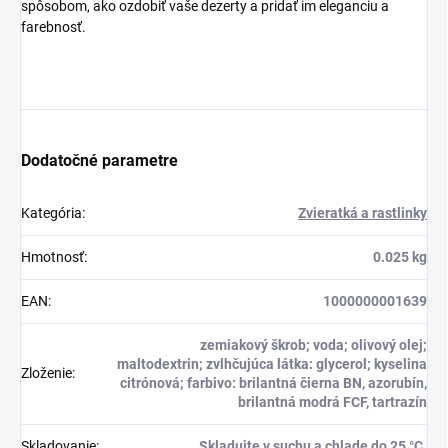
spôsobom, ako ozdobiť vaše dezerty a pridať im eleganciu a
farebnosť.
Dodatočné parametre
Kategória
:
Zvieratká a rastlinky
Hmotnosť
:
0.025 kg
EAN
:
1000000001639
zemiakový škrob; voda; olivový olej;
maltodextrin; zvlhčujúca látka: glycerol; kyselina
Zloženie
:
citrónová; farbivo: brilantná čierna BN, azorubín,
brilantná modrá FCF, tartrazín
Skladovanie
:
Skladujte v suchu a chlade do 25 °C.