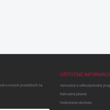
UŽITOČNÉ INFORMÁCI
ácie o nových produktoch na
Vernostný a veľkoobchodný pro
Náhradné plnenie
Hodnotenie obchodu