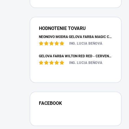
odbere
HODNOTENIE TOVARU
NEÓNOVO MODRÁ GELOVÁ FARBA MAGIC COLOURS – JEDLÁ FARBA 32G
ING. LUCIA BEŇOVÁ
GÉLOVÁ FARBA WILTON RED RED - ČERVENÁ 28,35 G
ING. LUCIA BEŇOVÁ
FACEBOOK