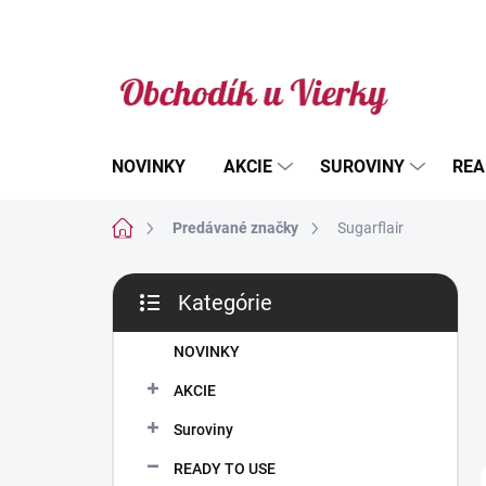
Prejsť
na
obsah
NOVINKY
AKCIE
SUROVINY
REA
Domov
Predávané značky
Sugarflair
B
Kategórie
o
Preskočiť
č
kategórie
n
NOVINKY
ý
AKCIE
p
a
Suroviny
n
READY TO USE
e