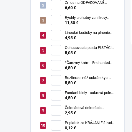
Zmes na ODPAĽOVANÉ
CESTO bez odpaľovania 500 g
6,60 €
Rýchly a chutný vanilkový
puding bez varenia 1 kg
11,80 €
Linecké košíčky na plnenie
300 g
4,95 €
Ochucovacia pasta PISTÁCIA
70 g
5,05 €
*Čarovný krém - Enchanted
Cream ® 450 g
6,50 €
Roztierací nôž cukrársky s
ohnutou čepeľou 37 cm
5,50 €
Fondant biely - cukrová poleva
800 g
4,50 €
Čokoládová dekorácia
pruhované paličky TWISTER
2,95 €
20 g
Príplatok za KRÁJANIE štrúdle
(1 ks) - zvoľte len pri osobnom
0,12 €