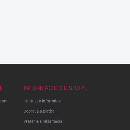
E
INFORMÁCIE O E-SHOPE
gram
Kontakt a informácie
Doprava a platba
Vrátenie a reklamácia