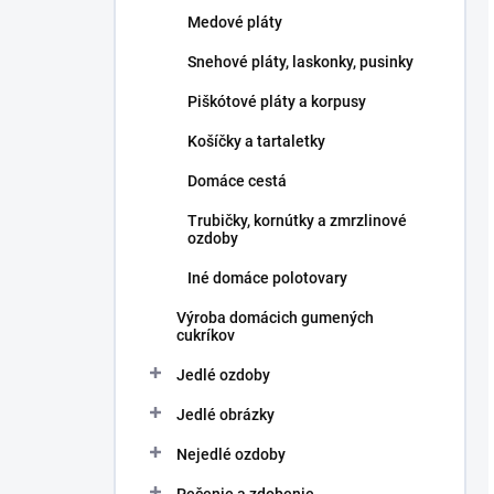
l
Medové pláty
Snehové pláty, laskonky, pusinky
Piškótové pláty a korpusy
Košíčky a tartaletky
Domáce cestá
Trubičky, kornútky a zmrzlinové
ozdoby
Iné domáce polotovary
Výroba domácich gumených
cukríkov
Jedlé ozdoby
Jedlé obrázky
Nejedlé ozdoby