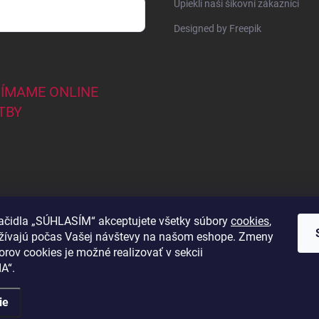
Upiekli naši šikovní zákazníci
Designed by Freepik
JÍMAME ONLINE
TBY
lačidla „SÚHLASÍM“ akceptujete všetky súbory
cookies
,
užívajú počas Vašej návštevy na našom eshope. Zmeny
44
orov cookies je možné realizovať v sekcii
A“.
ené.
ie