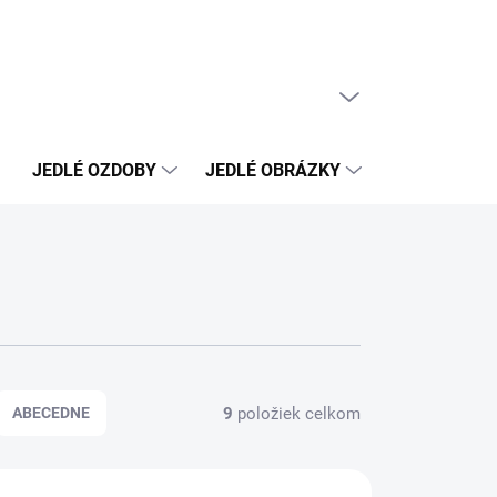
PRÁZDNY KOŠÍK
NÁKUPNÝ
KOŠÍK
JEDLÉ OZDOBY
JEDLÉ OBRÁZKY
NEJEDLÉ OZ
9
položiek celkom
ABECEDNE