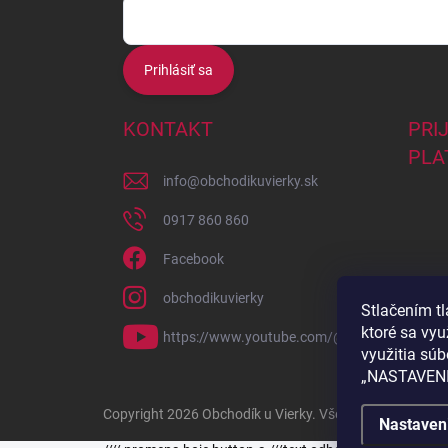
Prihlásiť sa
KONTAKT
PRI
PLA
info
@
obchodikuvierky.sk
0917 860 860
Facebook
obchodikuvierky
Stlačením t
ktoré sa vy
https://www.youtube.com/@kurzypreteba58
využitia súb
„NASTAVENI
Copyright 2026
Obchodík u Vierky
. Všetky práva vyhrad
Nastaven