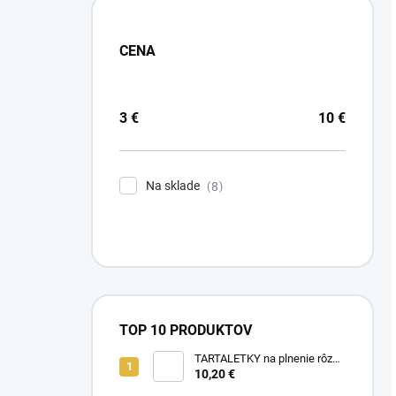
CENA
3
€
10
€
Na sklade
8
TOP 10 PRODUKTOV
TARTALETKY na plnenie rôzne
druhy 34 ks
10,20 €