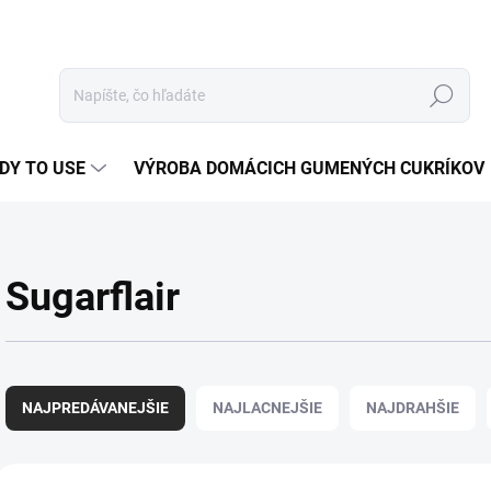
Hľadať
DY TO USE
VÝROBA DOMÁCICH GUMENÝCH CUKRÍKOV
Sugarflair
R
a
NAJPREDÁVANEJŠIE
NAJLACNEJŠIE
NAJDRAHŠIE
d
e
n
V