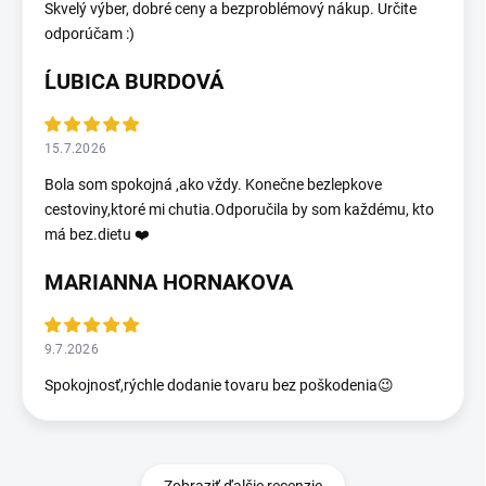
Skvelý výber, dobré ceny a bezproblémový nákup. Určite
odporúčam :)
ĹUBICA BURDOVÁ
15.7.2026
Bola som spokojná ,ako vždy. Konečne bezlepkove
cestoviny,ktoré mi chutia.Odporučila by som každému, kto
má bez.dietu ❤️
MARIANNA HORNAKOVA
9.7.2026
Spokojnosť,rýchle dodanie tovaru bez poškodenia😉