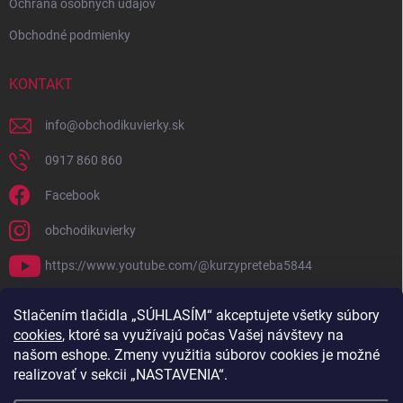
Ochrana osobných údajov
Obchodné podmienky
KONTAKT
info
@
obchodikuvierky.sk
0917 860 860
Facebook
obchodikuvierky
https://www.youtube.com/@kurzypreteba5844
PRIJÍMAME ONLINE PLATBY
Stlačením tlačidla „SÚHLASÍM“ akceptujete všetky súbory
cookies
, ktoré sa využívajú počas Vašej návštevy na
našom eshope. Zmeny využitia súborov cookies je možné
realizovať v sekcii „NASTAVENIA“.