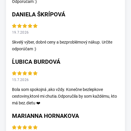
Odporúčam :)
DANIELA ŠKRÍPOVÁ
19.7.2026
Skvelý výber, dobré ceny a bezproblémový nákup. Určite
odporúčam :)
ĹUBICA BURDOVÁ
15.7.2026
Bola som spokojná ,ako vždy. Konečne bezlepkove
cestoviny,ktoré mi chutia.Odporučila by som každému, kto
má bez.dietu ❤️
MARIANNA HORNAKOVA