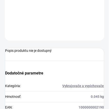
tekvicu, ducha, čarodejnícku čiapku a strašidelný dom.
Rozmer jednotlivých vykrajovačiek nájdete na obrázku.
Materiál: plast
OPÝTAŤ SA
STRÁŽIŤ
Popis produktu nie je dostupný
Dodatočné parametre
Kategória
:
Vykrajovače a vypichovače
Hmotnosť
:
0.045 kg
EAN
:
1000000002190