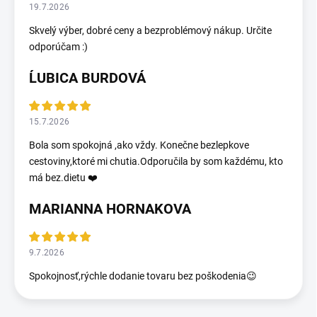
19.7.2026
Skvelý výber, dobré ceny a bezproblémový nákup. Určite
odporúčam :)
ĹUBICA BURDOVÁ
15.7.2026
Bola som spokojná ,ako vždy. Konečne bezlepkove
cestoviny,ktoré mi chutia.Odporučila by som každému, kto
má bez.dietu ❤️
MARIANNA HORNAKOVA
9.7.2026
Spokojnosť,rýchle dodanie tovaru bez poškodenia😉