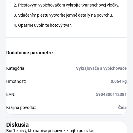
Piestovým vypichovačom vykrojte tvar snehovej vločky.
Stlačením piestu vytvoríte jemné detaily na povrchu.
Opatrne uvoľnite hotový tvar.
Dodatočné parametre
Kategória
:
Vykrajovače a vypichovače
Hmotnosť
:
0.064 kg
EAN
:
5904800112381
Krajina pôvodu:
:
Čína
Diskusia
Buďte prvý, kto napíše príspevok k tejto položke.