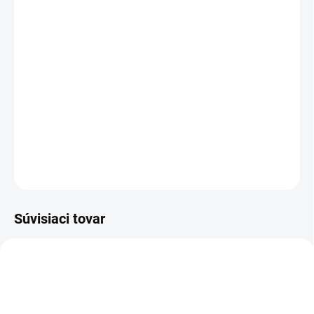
Rozmer:
veľká 5,5 cm
stredná 4 cm
malá 2,5 cm
Materiál: plast
DETAILNÉ INFORMÁCIE
OPÝTAŤ SA
STRÁŽIŤ
Súvisiaci tovar