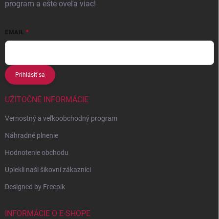
program a ešte oveľa viac!
EMAIL
Prihlásiť sa
UŽITOČNÉ INFORMÁCIE
Vernostný a veľkoobchodný program
Náhradné plnenie
Hodnotenie obchodu
Upiekli naši šikovní zákazníci
Designed by Freepik
INFORMÁCIE O E-SHOPE