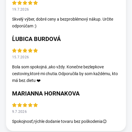
19.7.2026
Skvelý výber, dobré ceny a bezproblémový nákup. Určite
odporúčam :)
ĹUBICA BURDOVÁ
15.7.2026
Bola som spokojná ,ako vždy. Konečne bezlepkove
cestoviny,ktoré mi chutia.Odporučila by som každému, kto
má bez.dietu ❤️
MARIANNA HORNAKOVA
9.7.2026
Spokojnosť,rýchle dodanie tovaru bez poškodenia😉