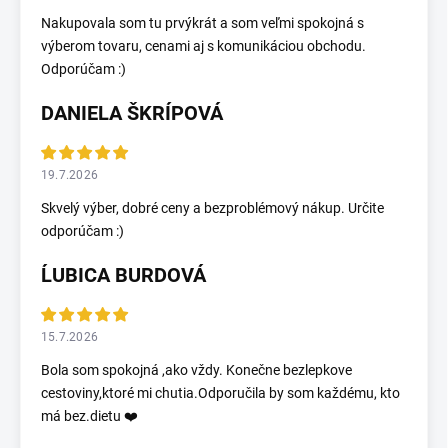
Nakupovala som tu prvýkrát a som veľmi spokojná s
výberom tovaru, cenami aj s komunikáciou obchodu.
Odporúčam :)
DANIELA ŠKRÍPOVÁ
19.7.2026
Skvelý výber, dobré ceny a bezproblémový nákup. Určite
odporúčam :)
ĹUBICA BURDOVÁ
15.7.2026
Bola som spokojná ,ako vždy. Konečne bezlepkove
cestoviny,ktoré mi chutia.Odporučila by som každému, kto
má bez.dietu ❤️