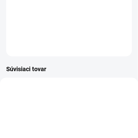
Perníková chalupa - sada vykrajovačiek na výrobu perníkovej
chalúpky 8 ks
Rozmer: viď obrázok
Materiál: plast
OPÝTAŤ SA
STRÁŽIŤ
Súvisiaci tovar
AKCIA
DOPREDAJ TOVARU
(5 KS)