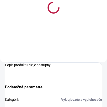
Formičky na
vykrajovanie 10 ks
2,75 €
Jednotková
0,28 € / 1 ks
cena:
Do košíka
Popis produktu nie je dostupný
Dodatočné parametre
Kategória
:
Vykrajovače a vypichovače