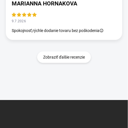
MARIANNA HORNAKOVA
9.7.2026
Spokojnosť,rýchle dodanie tovaru bez poškodenia😉
Zobraziť ďalšie recenzie
Z
á
p
ä
t