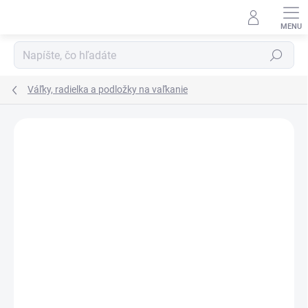
Prejsť
na
obsah
Hľadať
Váľky, radielka a podložky na vaľkanie
Podrobnosti hodnotenia
Neohodnotené
ZĽAVA