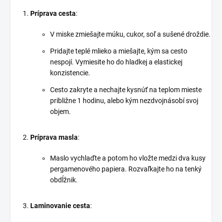
Príprava cesta
:
V miske zmiešajte múku, cukor, soľ a sušené droždie.
Pridajte teplé mlieko a miešajte, kým sa cesto
nespojí. Vymiesite ho do hladkej a elastickej
konzistencie.
Cesto zakryte a nechajte kysnúť na teplom mieste
približne 1 hodinu, alebo kým nezdvojnásobí svoj
objem.
Príprava masla
:
Maslo vychlaďte a potom ho vložte medzi dva kusy
pergamenového papiera. Rozvaľkajte ho na tenký
obdĺžnik.
Laminovanie cesta
: