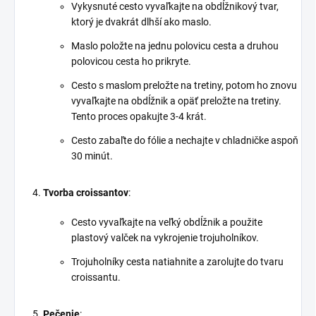
Vykysnuté cesto vyvaľkajte na obdĺžnikový tvar,
ktorý je dvakrát dlhší ako maslo.
Maslo položte na jednu polovicu cesta a druhou
polovicou cesta ho prikryte.
Cesto s maslom preložte na tretiny, potom ho znovu
vyvaľkajte na obdĺžnik a opäť preložte na tretiny.
Tento proces opakujte 3-4 krát.
Cesto zabaľte do fólie a nechajte v chladničke aspoň
30 minút.
Tvorba croissantov
:
Cesto vyvaľkajte na veľký obdĺžnik a použite
plastový valček na vykrojenie trojuholníkov.
Trojuholníky cesta natiahnite a zarolujte do tvaru
croissantu.
Pečenie
: