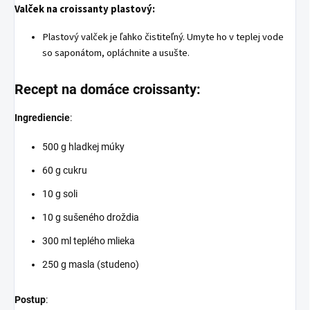
Valček na croissanty plastový:
Plastový valček je ľahko čistiteľný. Umyte ho v teplej vode
so saponátom, opláchnite a usušte.
Recept na domáce croissanty:
Ingrediencie
:
500 g hladkej múky
60 g cukru
10 g soli
10 g sušeného droždia
300 ml teplého mlieka
250 g masla (studeno)
Postup
: